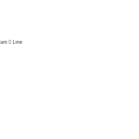
ram
Line