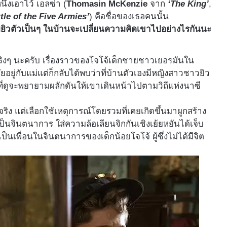
นึ่งเอาไว้ เอลซ่า (
Thomasin McKenzie
จาก
‘The King’
,
tle of the Five Armies’
) คือชื่อของเธอคนนั้น
ับยิวตัวเป็นๆ ในบ้านจะเปลี่ยนความคิดเขาไปอย่างไรกันนะ
จริงๆ นะครับ เรื่องราวของโจโจ้เด็กชายชาวเยอรมันใน
อยู่กับแม่แต่ก็กลับได้พบว่าที่บ้านตัวเองมีหญิงสาวชาวยิว
่ที่ดูจะพยายามผลักดันให้เขาเดินหน้าไปตามวิถีแห่งนาซี
จริง แต่เลือกใช้เหตุการณ์โดยรวมที่เคยเกิดขึ้นมาผูกสร้าง
ี่เป็นจินตนาการ ใส่ความล้อเลียนจิกกันเชิงเย้ยหยันได้เจ็บ
นเพื่อนในจินตนาการของเด็กน้อยโจโจ้ ผู้ซึ่งไม่ได้มีจิต