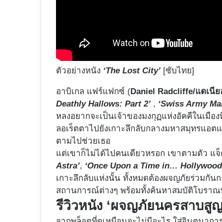
ตัวอย่างหนัง
‘The Lost City’
[ซับไทย]
อาบิเกล แฟร์แฟกซ์ (
Daniel Radcliffe/แดเนีย
Deathly Hallows: Part 2’
,
‘Swiss Army Ma
หลงอยากจะเป็นเจ้าของมงกุฏแห่งอัคคีในเมืองที
ลอเร็ตตาไปยังเกาะลึกลับกลางมหาสมุทรแอตแลนติ
ตามไปช่วยเธอ
แต่เขาก็ไม่ได้ไปคนเดียวหรอก เขาตามตัว แจ็
Astra’
,
‘Once Upon a Time in… Hollywood
เกาะลึกลับแห่งนั้น ทั้งหมดต้องผจญภัยร่วมกั
สถานการณ์ต่างๆ พร้อมทั้งค้นหาสมบัติโบราณท
รีวิวหนัง ‘ผจญภัยนครสาบสูญ
จากพล็อตที่ดูเหมือนจะไม่มีอะไร ใส่จินตนาการ