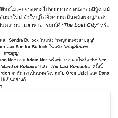
ติจะไม่เคยจางหายไปจากวงการหนังฮอลลีวู้ด แม้
็กลับมาใหม่ ยำใหญ่ใส่ทั้งความเป็นหนังผจญภัยล่า
ากับความป่วนฮาพาอารมณ์ดี
‘The Lost City’
หรือ
um
และ
Sandra Bullock
ในหนัง
‘ผจญภัยนคร
สาบสูญ’
ron Nee
และ
Adam Nee
หรือที่บางทีก็จะใช้ชื่อ
the Nee
น
‘Band of Robbers’
และ
‘The Last Romantic’
ครั้งนี้
ordon
มาพัฒนาเป็นบทหนังร่วมกับ
Oren Uziel
และ
Dana
ด้เป็นอย่างดี
่า