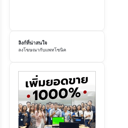
ลิงก์ที่น่าสนใจ
ลงโฆษณากับแพทโซนิค