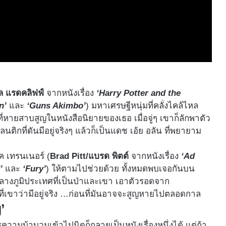
ล แรดคลิฟฟ์
จากหนังเรื่อง
‘Harry Potter and the
n’
และ
‘Guns Akimbo’
) มหาเศรษฐีหนุ่มที่คลั่งไคล้ไหล
่หายสาบสูญในหนังสือนิยายของเธอ เมื่อจู่ๆ เขาก็ลักพาตัว
กที่ดันมีอยู่จริงๆ แล้วก็เป็นแดช เอ้ย อลัน ที่พยายาม
ค เทรนเนอร์ (
Brad Pitt/แบรด พิตต์
จากหนังเรื่อง
‘Ad
’
และ
‘Fury’
) ให้ตามไปช่วยด้วย ทั้งหมดพบเจอกันบน
นกลางภูมิประเทศที่เป็นป่าและเขา เอาตัวรอดจาก
ี่เขาว่ามีอยู่จริง …ก่อนที่มันอาจจะสูญหายไปตลอดกาล
’
ความบ้าบวมเข้าไปนิดก็กลายเป็นหนังเรื่องหนึ่งได้ แต่ถ้า