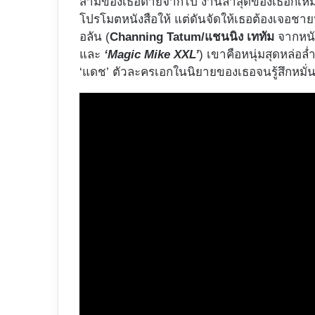
สามีของเธอตายจากไป งานล่าสุดของเธอก็เหมือนจ
โปรโมตหนังสือให้ แต่ดันจัดให้เธอต้องเจอชายห
อลัน (
Channing Tatum/แชนนิง เททัม
จากหนัง
และ
‘Magic Mike XXL’
) เขาคือหนุ่มสุดหล่อ
‘แดช’ ตัวละครเอกในนิยายของเธอจนรู้สึกหมั่นไ