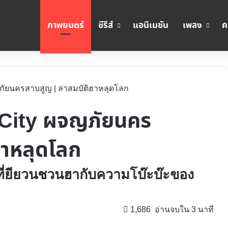
ภาพยนตร์
ซีรีส์
แอนิเมชัน
เพลง
ค
จญภัยนครสาบสูญ | ล่าสมบัติฮาหลุดโลก
t City ผจญภัยนคร
ฮาหลุดโลก
ี่ยียวนชวนฮากับความโบ๊ะบ๊ะของ
1,686
อ่านจบใน 3 นาที