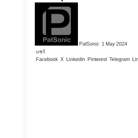
Follow
on
X
PatSonic
1 May 2024
แชร์
Facebook
X
LinkedIn
Pinterest
Telegram
Li