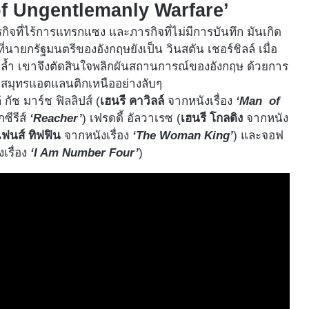
y of Ungentlemanly Warfare’
ภารกิจที่ไร้การแทรกแซง และภารกิจที่ไม่มีการบันทึก มันเกิด
่นายกรัฐมนตรีของอังกฤษยังเป็น วินสตัน เชอร์ชิลล์ เมื่อ
งพล้ำ เขาจึงตัดสินใจพลิกผันสถานการณ์ของอังกฤษ ด้วยการ
สมุทรแอตแลนติกเหนืออย่างลับๆ
 กัช มาร์ช ฟิลลิปส์ (
เฮนรี คาวิลล์
จากหนังเรื่อง
‘Man of
ซีรีส์
‘Reacher’
) เฟรดดี้ อัลวาเรซ (
เฮนรี โกลดิง
จากหนัง
 เฟนส์ ทิฟฟิน
จากหนังเรื่อง
‘The Woman King’
) และจอฟ
เรื่อง
‘I Am Number Four’
)