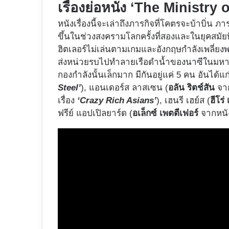
เรื่องย่อหนัง ‘The Ministr
หนังเรื่องนี้จะเล่าถึงภารกิจที่โคตรจะบ้าบิ่น 
ขึ้นในช่วงสงครามโลกครั้งที่สองและในยุคสมัยที
ฮิตเลอร์ไม่เล่นตามเกมและอังกฤษกำลังเพลี่ย
ส่งหน่วยรบไปทำลายเรือดำน้ำของนาซีในมหา
กองกำลังนั้นเล็กมาก มีกันอยู่แค่ 5 คน อันได้แก่
Steel’
), แอนเดอร์ส ลาสเซน (
อลัน ริตช์สัน
จาก
เรื่อง
‘Crazy Rich Asians’
), เฮนรี เฮย์ส (
ฮีโร่
ฟรีย์ แอปเปิลยาร์ด (
อเล็กซ์ เพตตีเฟอร์
จากหนัง