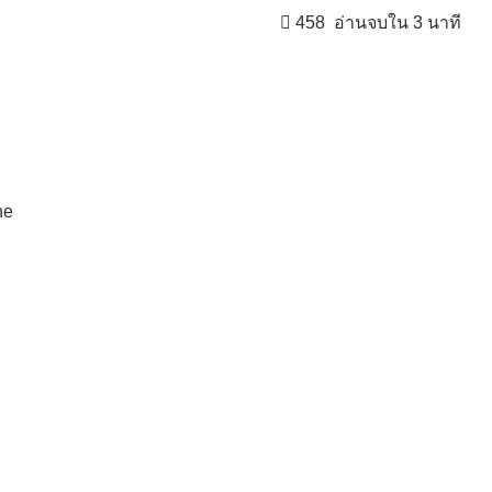
458
อ่านจบใน 3 นาที
ne