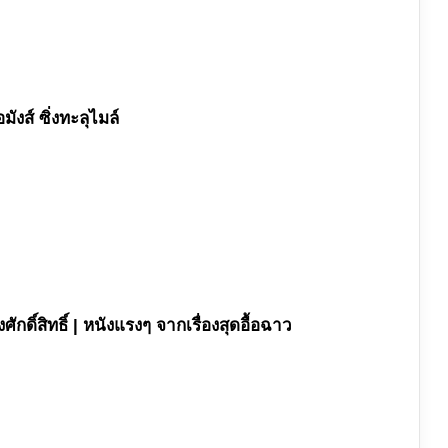
ังส์ ซิ่งทะลุไมล์
กดิ์สิทธิ์ | หนังแรงๆ จากเรื่องสุดอื้อฉาว