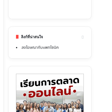
ลิงก์ที่น่าสนใจ
ลงโฆษณากับแพทโซนิค