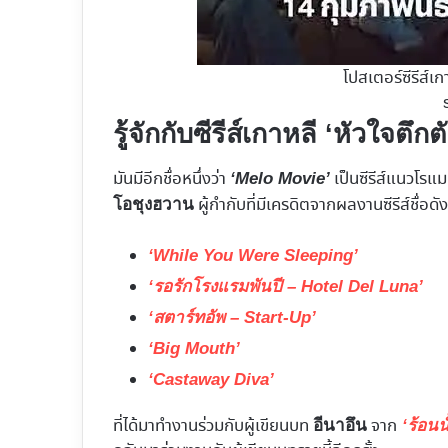
โปสเตอร์ซีรีส์เ
รู้จักกับซีรีส์เกาหลี ‘หัวใจตึก
มันมีอีกชื่อหนึ่งว่า
เป็นซีรีส์แนวโรแม
‘Melo Movie’
ผู้กำกับที่มีเครดิตจากผลงานซีรีส์ชื่อด
โอชุงฮวาน
‘While You Were Sleeping’
‘รอรักโรงแรมพันปี – Hotel Del Luna’
‘สตาร์ทอัพ – Start-Up’
‘Big Mouth’
‘Castaway Diva’
ที่ได้มาทำงานร่วมกับผู้เขียนบท
จาก
อีนาอึน
‘ร้อนน