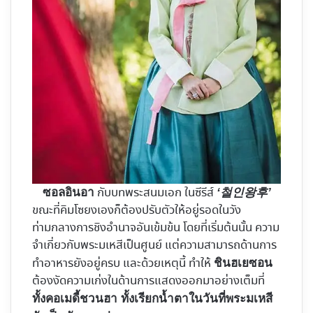
กับบทพระสนมเอก ในซีรีส์
ซอลอินอา
‘철인왕후’
ขณะที่คิมโซยงเองก็ต้องปรับตัวให้อยู่รอดในวัง
ท่ามกลางการชิงอำนาจอันเข้มข้น โดยที่เริ่มต้นนั้น ความ
จำเกี่ยวกับพระมเหสีเป็นศูนย์ แต่ความสามารถด้านการ
ทำอาหารยังอยู่ครบ และด้วยเหตุนี้ ทำให้
ชินฮเยซอน
ต้องงัดความเก่งในด้านการแสดงออกมาอย่างเต็มที่
ทั้งคอเมดี้ชวนฮา ทั้งเรียกน้ำตาในวันที่พระมเหสี