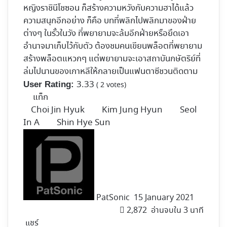
หญิงราชินีโชซอน ก็สร้างความหวังกับความฮาได้แล้ว
ความสนุกอีกอย่าง ก็คือ บทที่พลิกไปพลิกมาของฝ่าย
ต่างๆ ในรั้วในวัง ที่พยายามจะล้มอีกฝ่ายหรือยึดเอา
อำนาจมาเก็บไว้กับตัว ต้องชมคนเขียนพล็อตที่พยายาม
สร้างพล็อตแหวกๆ แต่พยายามจะเอาสถาบันกษัตริย์ที่
ล่มไปนานของเกาหลีให้กลายเป็นแฟนตาซีชวนติดตาม
3.33
User Rating:
(
2
votes)
แท็ก
Choi Jin Hyuk
Kim Jung Hyun
Seol
In A
Shin Hye Sun
Follow
on
X
PatSonic
15 January 2021
2,872
อ่านจบใน 3 นาที
แชร์