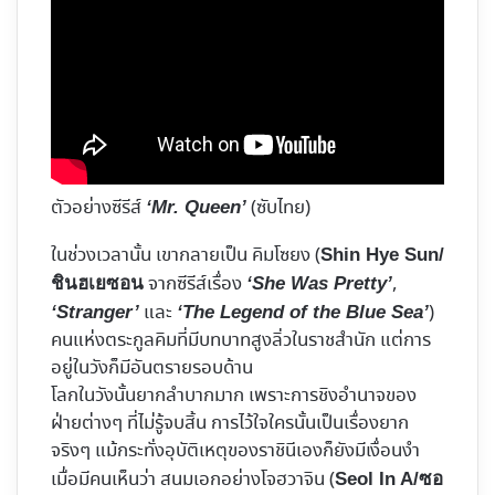
ตัวอย่างซีรีส์
(ซับไทย)
‘Mr. Queen’
ในช่วงเวลานั้น เขากลายเป็น คิมโซยง (
Shin Hye Sun/
จากซีรีส์เรื่อง
,
ชินฮเยซอน
‘She Was Pretty’
และ
)
‘Stranger’
‘The Legend of the Blue Sea’
คนแห่งตระกูลคิมที่มีบทบาทสูงลิ่วในราชสำนัก แต่การ
อยู่ในวังก็มีอันตรายรอบด้าน
โลกในวังนั้นยากลำบากมาก เพราะการชิงอำนาจของ
ฝ่ายต่างๆ ที่ไม่รู้จบสิ้น การไว้ใจใครนั้นเป็นเรื่องยาก
จริงๆ แม้กระทั่งอุบัติเหตุของราชินีเองก็ยังมีเงื่อนงำ
เมื่อมีคนเห็นว่า สนมเอกอย่างโจฮวาจิน (
Seol In A/ซอ