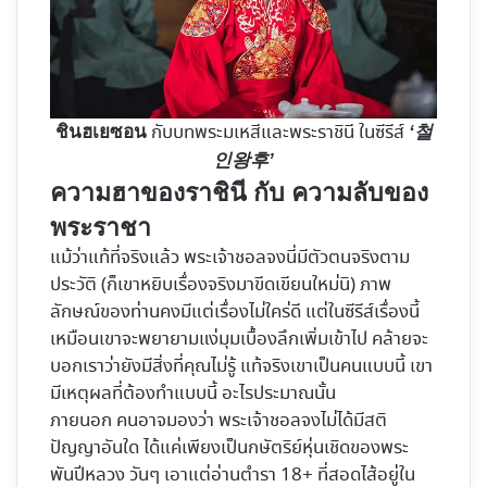
กับบทพระมเหสีและพระราชินี ในซีรีส์
ชินฮเยซอน
‘철
인왕후’
ความฮาของราชินี กับ ความลับของ
พระราชา
แม้ว่าแท้ที่จริงแล้ว พระเจ้าชอลจงนี่มีตัวตนจริงตาม
ประวัติ (ก็เขาหยิบเรื่องจริงมาขีดเขียนใหม่นิ) ภาพ
ลักษณ์ของท่านคงมีแต่เรื่องไม่ใคร่ดี แต่ในซีรีส์เรื่องนี้
เหมือนเขาจะพยายามแง่มุมเบื้องลึกเพิ่มเข้าไป คล้ายจะ
บอกเราว่ายังมีสิ่งที่คุณไม่รู้ แท้จริงเขาเป็นคนแบบนี้ เขา
มีเหตุผลที่ต้องทำแบบนี้ อะไรประมาณนั้น
ภายนอก คนอาจมองว่า พระเจ้าชอลจงไม่ได้มีสติ
ปัญญาอันใด ได้แค่เพียงเป็นกษัตริย์หุ่นเชิดของพระ
พันปีหลวง วันๆ เอาแต่อ่านตำรา 18+ ที่สอดไส้อยู่ใน