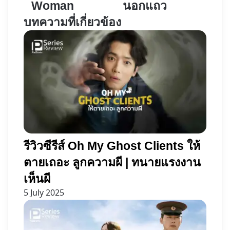
Woman
นอกแถว
แค้น
หนาม
แบบ
|
บทความที่เกี่ยวข้อง
สุด
พล
แซ่บ
โด
ใน
รน
Promising
กับ
Young
แอน
Woman
ดร
อยด์
นอก
แถว
รีวิวซีรีส์ Oh My Ghost Clients ให้
ตายเถอะ ลูกความผี | ทนายแรงงาน
เห็นผี
5 July 2025