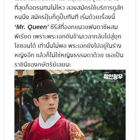
ที่สุดก็อดรนทนไม่ไหว ลองสมัครใช้บริการดูสัก
หนนึง สมัครปุ๊บก็ดูปั๊บทันที เริ่มด้วยเรื่องนี้
ซีรีส์ที่ออกแนวแฟนตาซีผสม
‘Mr. Queen’
พีเรียด เพราะพระเอกดันข้ามเวลากลับไปสู่ยุค
โชซอนได้ เท่านั้นไม่พอ พระเอกยังไปอยู่ในร่าง
หญิงอีก แล้วก็ไม่ใช่หญิงธรรมดาด้วย เธอเป็น
ราชินีของกษัตริย์เลยนะ