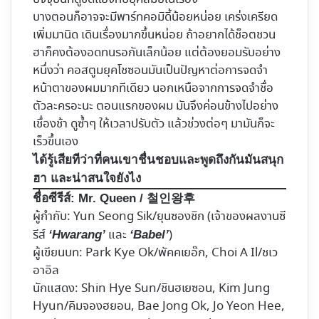
บางตอนก็อาจจะมีพาร์ทคอมิดี้น้อยหน่อย เคร่งเครียด
เพิ่มมานิด เดินเรื่องมากขึ้นหน่อย ถ้าอยากได้ช็อตชวน
ฮาก็คงต้องอดทนรอกันเล็กน้อย แต่ต้องยอมรับอย่าง
หนึ่งว่า คอสตูมยุคโชซอนมันเป็นปัญหาต่อการจดจำ
หน้าตาของผมมากทีเดียว นอกเหนือจากการจดจำชื่อ
ตัวละครอะนะ ตอนแรกของผม มันจึงค่อนข้างไปอย่าง
เชื่องช้า ดูซ้ำๆ ให้เวลาปรับตัว แล้วช่วงต่อๆ มามันก็จะ
เร็วขึ้นเอง
ได้รู้เสียทีว่าที่คนเขาชื่นชอบและพูดถึงกันมันสนุก
ฮา และน่าสนใจยังไง
ชื่อซีรีส์:
Mr. Queen / 철인왕후
ผู้กำกับ: Yun Seong Sik/ยุนซองชิก (เจ้าของผลงานซี
รีส์
และ
)
‘Hwarang’
‘Babel’
ผู้เขียนบท: Park Kye Ok/พัคคเยอ๊ก, Choi A Il/ชเว
อาอิล
นักแสดง: Shin Hye Sun/ชินฮเยซอน, Kim Jung
Hyun/คิมจองฮยอน, Bae Jong Ok, Jo Yeon Hee,