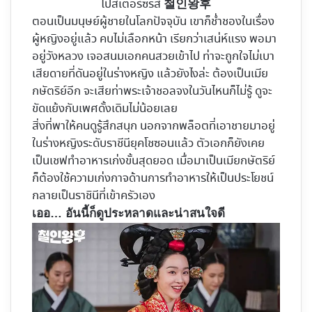
โปสเตอร์ซีรีส์
철인왕후
ตอนเป็นมนุษย์ผู้ชายในโลกปัจจุบัน เขาก็ช่ำชองในเรื่อง
ผู้หญิงอยู่แล้ว คบไม่เลือกหน้า เรียกว่าเสน่ห์แรง พอมา
อยู่วังหลวง เจอสนมเอกคนสวยเข้าไป ท่าจะถูกใจไม่เบา
เสียดายที่ดันอยู่ในร่างหญิง แล้วยังไงล่ะ ต้องเป็นเมีย
กษัตริย์อีก จะเสียท่าพระเจ้าชอลจงในวันไหนก็ไม่รู้ ดูจะ
ขัดแย้งกับเพศดั้งเดิมไม่น้อยเลย
สิ่งที่พาให้คนดูรู้สึกสนุก นอกจากพล็อตที่เอาชายมาอยู่
ในร่างหญิงระดับราชีนียุคโชซอนแล้ว ตัวเอกก็ยังเคย
เป็นเชฟทำอาหารเก่งขั้นสุดยอด เมื่อมาเป็นเมียกษัตริย์
ก็ต้องใช้ความเก่งกาจด้านการทำอาหารให้เป็นประโยชน์
กลายเป็นราชินีที่เข้าครัวเอง
เออ… อันนี้ก็ดูประหลาดและน่าสนใจดี