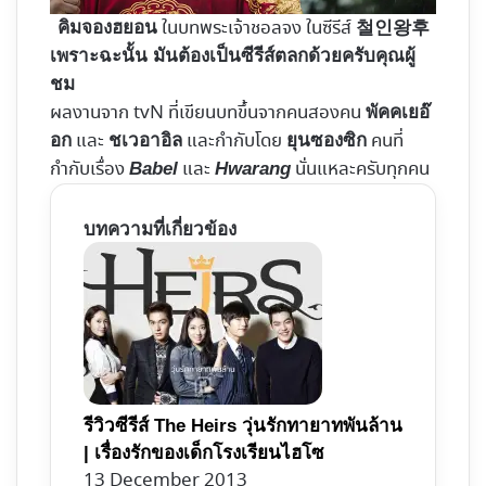
ในบทพระเจ้าชอลจง ในซีรีส์
คิมจองฮยอน
철인왕후
เพราะฉะนั้น มันต้องเป็นซีรีส์ตลกด้วยครับคุณผู้
ชม
ผลงานจาก tvN ที่เขียนบทขึ้นจากคนสองคน
พัคคเยอ๊
และ
และกำกับโดย
คนที่
อก
ชเวอาอิล
ยุนซองซิก
กำกับเรื่อง
และ
นั่นแหละครับทุกคน
Babel
Hwarang
บทความที่เกี่ยวข้อง
รีวิวซีรีส์ The Heirs วุ่นรักทายาทพันล้าน
| เรื่องรักของเด็กโรงเรียนไฮโซ
13 December 2013