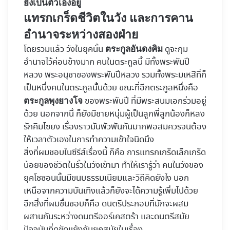
ยังเป็นตัวเองอยู่
แทรกเกร็ดชีวิตในวัง และการคาน
อำนาจระหว่างสองฝ่าย
โดยรวมแล้ว วังในยุคนั้น
ดูจะกุม
ตระกูลอันดงคิม
อำนาจไว้ค่อนข้างมาก คนในตระกูลนี้ มีทั้งพระพันปี
หลวง พระอนุชาของพระพันปีหลวง รวมทั้งพระมเหสีที่ก็
เป็นหนึ่งคนในตระกูลนั้นด้วย ขณะที่อีกตระกูลหนึ่งคือ
ของพระพันปี ที่มีพระสนมเอกร่วมอยู่
ตระกูลพุงยางโจ
ด้วย นอกจากนี้ ก็ยังมีชายหนุ่มผู้เป็นลูกพี่ลูกน้องก็หลง
รักคิมโซยง เรื่องราวมันพัวพันกันมากพอสมควรจนต้อง
ให้เวลาตัวเองในการทำความเข้าใจนิดนึง
สิ่งที่ผมชอบในซีรีส์เรื่องนี้ ก็คือ การแทรกเกร็ดเล็กเกร็ด
น้อยของชีวิตในรั้วในวังเข้ามา ทำให้เรารู้ว่า คนในวังของ
ยุคโชซอนนั้นมีขนบธรรมเนียมและวิถีคิดยังไง นอก
เหนือจากความบันเทิงแล้วก็ยังจะได้ความรู้เพิ่มไปด้วย
อีกสิ่งที่ผมชื่นชอบก็คือ ดนตรีประกอบที่มักจะผสม
ผสานกันระหว่างดนตรีออร์เคสตร้า และดนตรีสมัย
ปัจจุบันที่ดูขัดแย้งกับยุคสมัยในเรื่อง