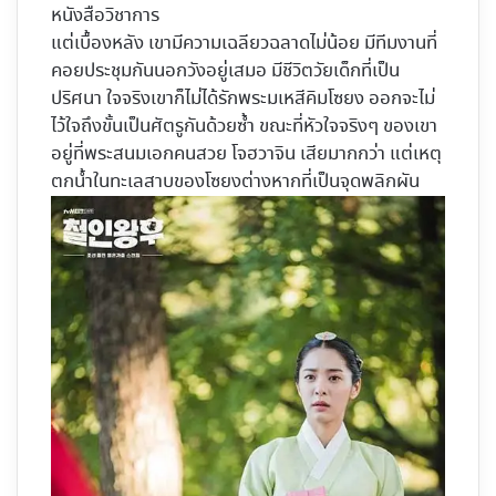
หนังสือวิชาการ
แต่เบื้องหลัง เขามีความเฉลียวฉลาดไม่น้อย มีทีมงานที่
คอยประชุมกันนอกวังอยู่เสมอ มีชีวิตวัยเด็กที่เป็น
ปริศนา ใจจริงเขาก็ไม่ได้รักพระมเหสีคิมโซยง ออกจะไม่
ไว้ใจถึงขั้นเป็นศัตรูกันด้วยซ้ำ ขณะที่หัวใจจริงๆ ของเขา
อยู่ที่พระสนมเอกคนสวย โจฮวาจิน เสียมากกว่า แต่เหตุ
ตกน้ำในทะเลสาบของโซยงต่างหากที่เป็นจุดพลิกผัน