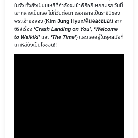
ในวัง ทั้งยังเป็นมเหสีที่กำลังจะเข้าพิธีอภิเษกสมรส วันนี้
เขากลายเป็นเธอ ไม่กี่วันต่อมา เธอกลายเป็นราชินีของ
พระเจ้าชอลจง (
จาก
Kim Jung Hyun/คิมจองฮยอน
ซีรีส์เรื่อง
,
‘Crash Landing on You’
‘Welcome
และ
) และเธออยู่ในยุคสมัยที่
to Waikiki’
‘The Time’
เกาหลียังเป็นโชซอน!!