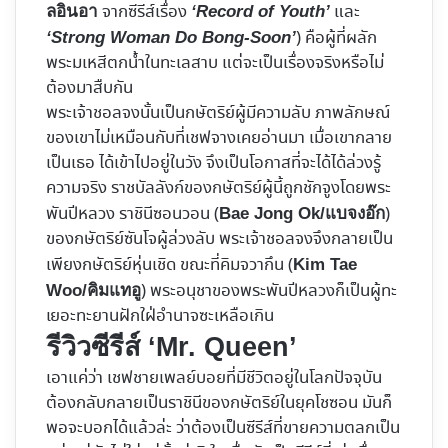
จากซีรีส์เรื่อง
และ
ลอินอา
‘Record of Youth’
) คือผู้ที่ผลัก
‘Strong Woman Do Bong-Soon’
พระมเหสีตกน้ำในทะเลสาบ แต่จะเป็นเรื่องจริงหรือไม่
ต้องมาสืบกัน
พระเจ้าชอลจงนั้นเป็นกษัตริย์ผู้มีความลับ ภาพลักษณ์
ของเขาไม่เหมือนกับที่เชฟจางเคยอ่านมา เมื่อเขากลาย
เป็นเธอ ได้เข้าไปอยู่ในวัง จึงเป็นโอกาสที่จะได้ได้ล่วงรู้
ความจริง ราชบัลลังก์ของกษัตริย์ผู้นี้ถูกชักจูงโดยพระ
พันปีหลวง ราชินีซอนวอน (
)
Bae Jong Ok/
แบจงอ๊ก
ของกษัตริย์ซันโจผู้ล่วงลับ พระเจ้าชอลจงจึงกลายเป็น
เพียงกษัตริย์หุ่นเชิด ขณะที่คิมจวากึน (
Kim Tae
) พระอนุชาของพระพันปีหลวงก็เป็นผู้ทะ
Woo/คิมแทอู
เยอะทะยานฝักใฝ่อำนาจซะเหลือเกิน
รีวิวซีรีส์ ‘Mr. Queen’
เอาแค่ว่า เชฟชายเพลย์บอยที่มีชีวิตอยู่ในโลกปัจจุบัน
ต้องกลับกลายเป็นราชินีของกษัตริย์ในยุคโชซอน มันก็
พอจะบอกได้แล้วล่ะ ว่าต้องเป็นซีรีส์ที่ขายความตลกเป็น