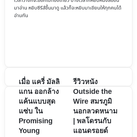
เวลาว่างก็จะออกไปท่องเที่ยว บางเวลาก็หยิบหนังสือขึ้น
มาอ่าน หยิบซีรีส์ขึ้นมาดู แล้วก็จะหยิบมาเขียนให้ทุกคนได้
อ่านกัน
Website
Facebook
X
YouTube
Instagram
เมื่อ
รีวิว
เมื่อ แครี่ มัลลิ
รีวิวหนัง
แค
หนัง
แกน ออกล้าง
Outside the
รี่
Outside
แค้นแบบสุด
Wire สมรภูมิ
มัล
the
แซ่บ ใน
นอกลวดหนาม
ลิ
Wire
แกน
สมรภูมิ
Promising
| พลโดรนกับ
ออก
นอก
Young
แอนดรอยด์
ล้าง
ลวด