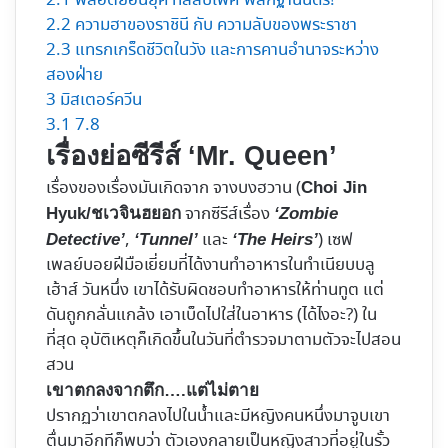
2.1
พล็อตย้อนยุค ที่สลับเพศ พลิกฐานันดร!
2.2
ความฮาของราชินี กับ ความลับของพระราชา
2.3
แทรกเกร็ดชีวิตในวัง และการคานอำนาจระหว่าง
สองฝ่าย
3
มิสเตอร์ควีน
3.1
7.8
เรื่องย่อซีรีส์ ‘Mr. Queen’
เรื่องของเรื่องมันเกิดจาก จางบงฮวาน (
Choi Jin
จากซีรีส์เรื่อง
Hyuk/ชเวจินฮยอก
‘Zombie
,
และ
) เซฟ
Detective’
‘Tunnel’
‘The Heirs’
เพลย์บอยฝีมือเยี่ยมที่ได้งานทำอาหารในทำเนียบบลู
เฮ้าส์ วันหนึ่ง เขาได้รับผิดชอบทำอาหารให้ท่านทูต แต่
ดันถูกกลั่นแกล้ง เอาเบ็ดไปใส่ในอาหาร (ได้ไงอะ?) ใน
ที่สุด อุบัติเหตุก็เกิดขึ้นในวันที่ตำรวจมาตามตัวจะไปสอน
สวน
เขาตกลงจากตึก….แต่ไม่ตาย
ปรากฏว่าเขาตกลงไปในน้ำและมีหญิงคนหนึ่งมาจูบเขา
ตื่นมาอีกทีก็พบว่า ตัวเองกลายเป็นหญิงสาวที่อยู่ในรั้ว