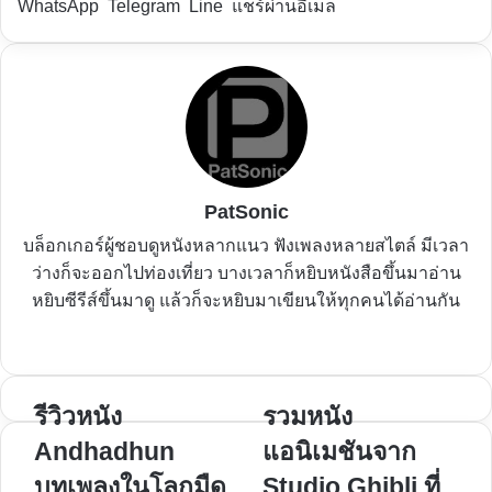
WhatsApp
Telegram
Line
แชร์ผ่านอีเมล
PatSonic
บล็อกเกอร์ผู้ชอบดูหนังหลากแนว ฟังเพลงหลายสไตล์ มีเวลา
ว่างก็จะออกไปท่องเที่ยว บางเวลาก็หยิบหนังสือขึ้นมาอ่าน
หยิบซีรีส์ขึ้นมาดู แล้วก็จะหยิบมาเขียนให้ทุกคนได้อ่านกัน
Website
Facebook
X
YouTube
Instagram
รีวิว
รีวิวหนัง
รวม
รวมหนัง
หนัง
หนัง
Andhadhun
แอนิเมชันจาก
Andhadhun
แอนิเมชัน
บทเพลงในโลกมืด
Studio Ghibli ที่