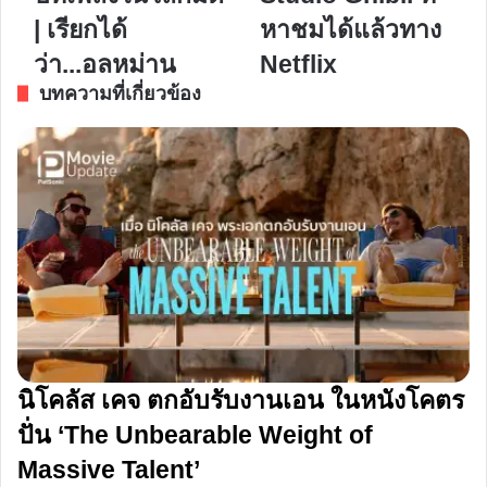
บทเพลง
จาก
| เรียกได้
หาชมได้แล้วทาง
ใน
Studio
โลก
Ghibli
ว่า...อลหม่าน
Netflix
มืด
ที่
บทความที่เกี่ยวข้อง
|
หา
เรียก
ชม
ได้
ได้
ว่า...อลหม่าน
แล้ว
ทาง
Netflix
นิโคลัส เคจ ตกอับรับงานเอน ในหนังโคตร
ปั่น ‘The Unbearable Weight of
Massive Talent’