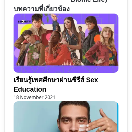
สอง
ไข
บน
คดี
บทความที่เกี่ยวข้อง
ทำเล
ปริศนา
พระราม
มนุษย์
9
ไบ
โอ
นิค
(The
Bionic
Life)
เรียนรู้เพศศึกษาผ่านซีรีส์ Sex
Education
18 November 2021