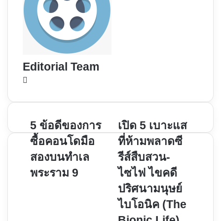
Editorial Team
Website
5
เปิด 5 เบาะแส
5 ข้อดีของการ
เปิด 5 เบาะแส
ข้อดี
ที่
ซื้อคอนโดมือ
ที่ห้ามพลาดซี
ของ
ห้าม
สองบนทำเล
รีส์สืบสวน-
การ
พลาด
พระราม 9
ไซไฟ ไขคดี
ซื้อ
ซี
คอน
รีส์
ปริศนามนุษย์
โด
สืบสวน-
ไบโอนิค (The
มือ
ไซไฟ
Bionic Life)