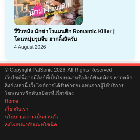
รีวิวหนัง นักฆ่าโรแมนติก Romantic Killer |
โดนหนุ่มรุมจีบ ฮากลิ้งสิครับ
4 August 2026
© Copyright PatSonic 2026, All Rights Reserved
เว็บไซต์นี้อาจมีลิงก์ที่เป็นโฆษณาหรือลิงก์พันธมิตร หากคลิก
ลิงก์เหล่านี้ เว็บไซต์อาจได้รับค่าตอบแทนจากผู้ให้บริการ
โฆษณาหรือพันธมิตรที่เกี่ยวข้อง
Home
เกี่ยวกับเรา
นโยบายความเป็นส่วนตัว
ลงโฆษณากับแพทโซนิค
Facebook
X