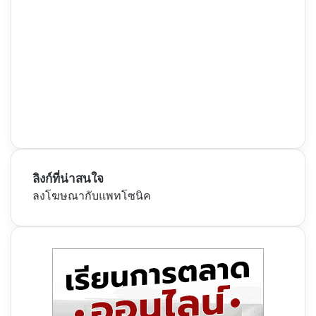
ลิงก์ที่น่าสนใจ
ลงโฆษณากับแพทโซนิค