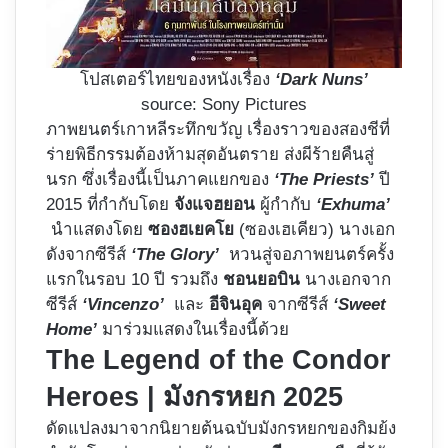
โปสเตอร์ไทยของหนังเรื่อง
‘Dark Nuns’
source: Sony Pictures
ภาพยนตร์เกาหลีระทึกขวัญ เรื่องราวของสองชีที่
ร่ายพิธีกรรมต้องห้ามสุดอันตราย ส่งผีร้ายคืนสู่
นรก ซึ่งเรื่องนี้เป็นภาคแยกของ
‘The Priests’
ปี
2015 ที่กำกับโดย
จังแจฮยอน
ผู้กำกับ
‘Exhuma’
นำแสดงโดย
ซองฮเยคโย
(ซองเฮเคียว) นางเอก
ดังจากซีรีส์
‘The Glory’
หวนสู่จอภาพยนตร์ครั้ง
แรกในรอบ 10 ปี รวมถึง
ชอนยอบิน
นางเอกจาก
ซีรีส์
‘Vincenzo’
และ
อีจินอุค
จากซีรีส์
‘Sweet
Home’
มาร่วมแสดงในเรื่องนี้ด้วย
The Legend of the Condor
Heroes | มังกรหยก 2025
ดัดแปลงมาจากนิยายต้นฉบับมังกรหยกของกิมย้ง