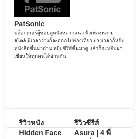
PatSonic
บล็อกเกอร์ผู้ชอบดูหนังหลากแนว ฟังเพลงหลาย
สไตล์ มีเวลาว่างก็จะออกไปท่องเที่ยว บางเวลาก็หยิบ
หนังสือขึ้นมาอ่าน หยิบซีรีส์ขึ้นมาดู แล้วก็จะหยิบมา
เขียนให้ทุกคนได้อ่านกัน
Website
Facebook
X
YouTube
Instagram
รีวิว
รีวิวหนัง
รีวิว
รีวิวซีรีส์
หนัง
ซี
Hidden Face
Asura | 4 พี่
Hidden Face เล่ห์
รีส์