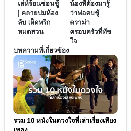
เล่ห์ร้อนซ่อนชู้
น้องที่ต้องมารู้
ร้อน
Asura
| คลายปมห้อง
ว่าพ่อคบชู้
ซ่อน
|
ชู้
4
ลับ เผ็ดพริก
ดราม่า
|
พี่
หมดสวน
ครอบครัวที่ทัช
คลาย
น้อง
ใจ
ปม
ที่
บทความที่เกี่ยวข้อง
ห้อง
ต้อง
ลับ
มา
เผ็ด
รู้
พริก
ว่า
หมด
พ่อ
สวน
คบชู้
ดราม่า
ครอบครัว
ที่
ทัช
รวม 10 หนังในดวงใจที่เล่าเรื่องเสียง
ใจ
เพลง