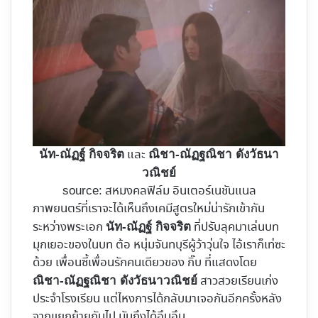
และ
นัท-ณัฏฐ์ กิจจริต
ณิชา-ณัฏฐณิชา ดังวัธนา
วณิชย์
source: สหมงคลฟิล์ม อินเตอร์เนชันแนล
ภาพยนตร์ที่เราจะได้เห็นถึงเคมีสูตรใหม่น่ารักเข้ากัน
ระหว่างพระเอก
ที่ปรับลุคมาเล่นบท
นัท-ณัฏฐ์ กิจจริต
มุกเยอะของในบท ต้อ หนุ่มจันทบุรีผู้ว้าวุ่นใจ ไอ้เราก็เท่ซะ
ด้วย เพื่อนซี้เพื่อนรักคนเดียวของ กิ๊บ ที่แสดงโดย
สาวสวยเรียนเก่ง
ณิชา-ณัฏฐณิชา ดังวัธนาวณิชย์
ประจำโรงเรียน แต่ไหงการได้กลับมาเจอกันอีกครั้งหลัง
จากแยกย้ายกันไป มันถึงได้อึนอึน