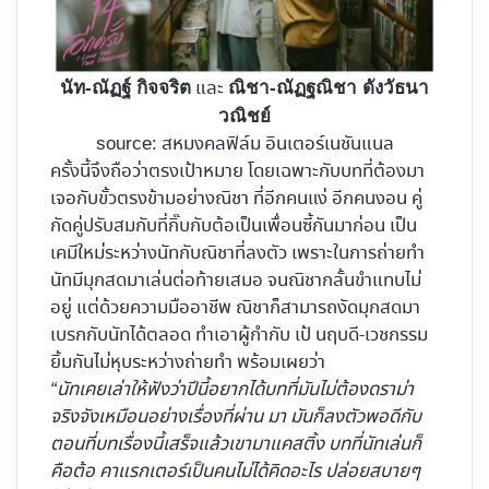
และ
นัท-ณัฏฐ์ กิจจริต
ณิชา-ณัฏฐณิชา ดังวัธนา
วณิชย์
source: สหมงคลฟิล์ม อินเตอร์เนชันแนล
ครั้งนี้จึงถือว่าตรงเป้าหมาย โดยเฉพาะกับบทที่ต้องมา
เจอกับขั้วตรงข้ามอย่างณิชา ที่อีกคนแง่ อีกคนงอน คู่
กัดคู่ปรับสมกับที่กิ๊บกับต้อเป็นเพื่อนซี้กันมาก่อน เป็น
เคมีใหม่ระหว่างนัทกับณิชาที่ลงตัว เพราะในการถ่ายทำ
นัทมีมุกสดมาเล่นต่อท้ายเสมอ จนณิชากลั้นขำแทบไม่
อยู่ แต่ด้วยความมืออาชีพ ณิชาก็สามารถงัดมุกสดมา
เบรกกับนัทได้ตลอด ทำเอาผู้กำกับ เป้ นฤบดี-เวชกรรม
ยิ้มกันไม่หุบระหว่างถ่ายทำ พร้อมเผยว่า
“นัทเคยเล่าให้ฟังว่าปีนี้อยากได้บทที่มันไม่ต้องดราม่า
จริงจังเหมือนอย่างเรื่องที่ผ่าน มา มันก็ลงตัวพอดีกับ
ตอนที่บทเรื่องนี้เสร็จแล้วเขามาแคสติ้ง บทที่นัทเล่นก็
คือต้อ คาแรกเตอร์เป็นคนไม่ได้คิดอะไร ปล่อยสบายๆ