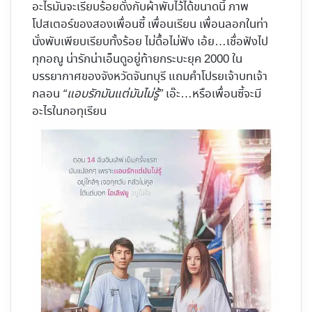
อะไรมันจะเรียบร้อยดั่งกับผ้าพับไว้ได้ขนาดนี้ ภาพ
โปสเตอร์ของสองเพื่อนซี้ เพื่อนเรียน เพื่อนลอกในท่า
นั่งพับเพียบเรียบทั้งร้อย ไม่ดื้อไม่ฟัง เอ้ย…เชื่อฟังไป
ทุกอณู น่ารักน่าเอ็นดูอยู่ท้ายกระบะยุค 2000 ใน
บรรยากาศของจังหวัดจันทบุรี แถมคำโปรยเจ้าบทเจ้า
กลอน
“แอบรักมันแต่มันไม่รู้”
เอ๊ะ…หรือเพื่อนซี้จะมี
อะไรในกอทุเรียน