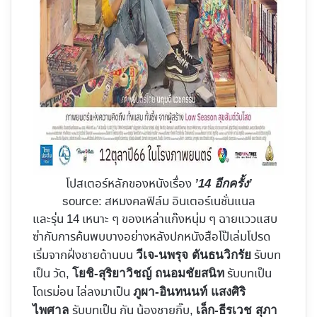
โปสเตอร์หลักของหนังเรื่อง
’14 อีกครั้ง’
source: สหมงคลฟิล์ม อินเตอร์เนชั่นแนล
และรุ่น 14 เหนาะ ๆ ของเหล่าแก๊งหนุ่ม ๆ ฉายแววแสบ
ซ่ากับการค้นพบบางอย่างหลังปกหนังสือโป๊เล่มโปรด
เริ่มจากฝั่งชายด้านบน
รับบท
วีเจ-นพรุจ ตันธนวิกรัย
เป็น วัด,
รับบทเป็น
โยชิ-สุริยาวิชญ์ ถนอมชัยสนิท
โดเรม่อน ไล่ลงมาเป็น
ภูผา-อินทนนท์ แสงศิริ
รับบทเป็น กัน น้องชายกิ๊บ,
ไพศาล
เล็ก-ธีรเวช สุภา