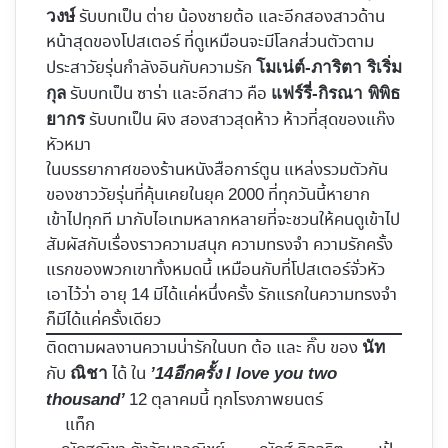
รับบทเป็น ต่าย น้องชายต้อ และอีกสองสาวด้าน
วงษ์
หน้าสุดของโปสเตอร์ ที่ดูเหมือนจะมีโลกส่วนตัวตาม
ประสาวัยรุ่นกำลังอินกับความรัก
โมเน่ต์-ภาริตา ริเริ่ม
รับบทเป็น ซาร่า และอีกสาว คือ
กุล
แฟร์รี่-กิรณา พิพิธ
รับบทเป็น ผิง สองสาวสุดห้าว ห้าวที่สุดของแก๊ง
ยากร
หัวหมา
ในบรรยากาศของร้านหนังสือการ์ตูน แหล่งรวมตัวกัน
ของชาววัยรุ่นที่คุ้นเคยในยุค 2000 ที่ทุกวันนี้หายาก
เข้าไปทุกที มากับไอเทมหลากหลายที่จะชวนให้คนดูเข้าไป
สัมผัสกับเรื่องราวความสนุก ความทรงจำ ความรักครั้ง
แรกของพวกเขาทั้งหมดนี้ เหมือนกับที่โปสเตอร์จั่วหัว
เอาไว้ว่า อายุ 14 มีได้แค่หนึ่งครั้ง รักแรกในความทรงจำ
ก็มีได้แค่ครั้งเดียว
ติดตามผลงานความน่ารักในบท ต้อ และ กิ๊บ ของ
นัท
กับ
ได้ ใน
ณิชา
’14อีกครั้ง I love you two
12 ตุลาคมนี้ ทุกโรงภาพยนตร์
thousand’
แท็ก