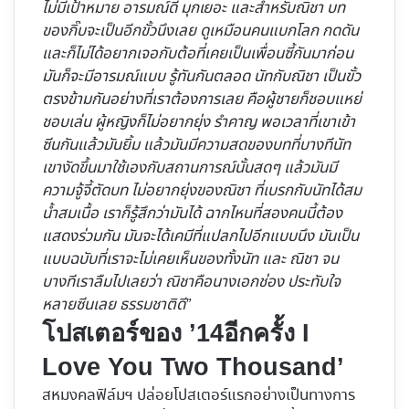
ไม่มีเป้าหมาย อารมณ์ดี มุกเยอะ และสำหรับณิชา บท
ของกิ๊บจะเป็นอีกขั้วนึงเลย ดูเหมือนคนแบกโลก กดดัน
และก็ไม่ได้อยากเจอกับต้อที่เคยเป็นเพื่อนซี้กันมาก่อน
มันก็จะมีอารมณ์แบบ รู้ทันกันตลอด นัทกับณิชา เป็นขั้ว
ตรงข้ามกันอย่างที่เราต้องการเลย คือผู้ชายก็ชอบแหย่
ชอบเล่น ผู้หญิงก็ไม่อยากยุ่ง รำคาญ พอเวลาที่เขาเข้า
ซีนกันแล้วมันยิ้ม แล้วมันมีความสดของบทที่บางทีนัท
เขางัดขึ้นมาใช้เองกับสถานการณ์นั้นสดๆ แล้วมันมี
ความจู้จี้ตัดบท ไม่อยากยุ่งของณิชา ที่เบรกกับนัทได้สม
น้ำสมเนื้อ เราก็รู้สึกว่ามันได้ ฉากไหนที่สองคนนี้ต้อง
แสดงร่วมกัน มันจะได้เคมีที่แปลกไปอีกแบบนึง มันเป็น
แบบฉบับที่เราจะไม่เคยเห็นของทั้งนัท และ ณิชา จน
บางทีเราลืมไปเลยว่า ณิชาคือนางเอกช่อง ประทับใจ
หลายซีนเลย ธรรมชาติดี”
โปสเตอร์ของ ’14อีกครั้ง I
Love You Two Thousand’
สหมงคลฟิล์มฯ
ปล่อยโปสเตอร์แรกอย่างเป็นทางการ