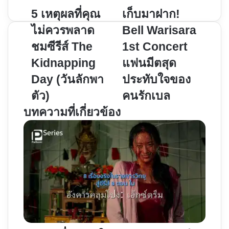
5
เก็บ
5 เหตุผลที่คุณ
เก็บมาฝาก!
เหตุผล
มา
ไม่ควรพลาด
Bell Warisara
ที่
ฝาก!
ชมซีรีส์ The
1st Concert
คุณ
Bell
Kidnapping
แฟนมีตสุด
ไม่
Warisara
ควร
1st
Day (วันลักพา
ประทับใจของ
พลาด
Concert
ตัว)
คนรักเบล
ชม
แฟน
บทความที่เกี่ยวข้อง
ซี
มีต
รีส์ The
สุด
Kidnapping
ประทับ
Day
ใจ
(วัน
ของ
ลักพา
คน
ตัว)
รัก
เบล