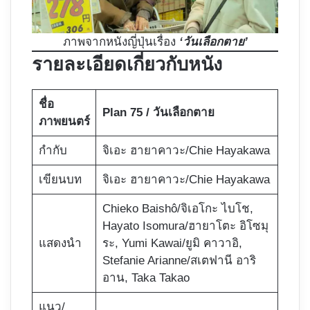
ภาพจากหนังญี่ปุ่นเรื่อง
‘วันเลือกตาย’
รายละเอียดเกี่ยวกับหนัง
ชื่อ
Plan 75 / วันเลือกตาย
ภาพยนตร์
กำกับ
จิเอะ ฮายาคาวะ/Chie Hayakawa
เขียนบท
จิเอะ ฮายาคาวะ/Chie Hayakawa
Chieko Baishô/จิเอโกะ ไบโช,
Hayato Isomura/ฮายาโตะ อิโซมุ
แสดงนำ
ระ, Yumi Kawai/ยูมิ คาวาอิ,
Stefanie Arianne/สเตฟานี อาริ
อาน, Taka Takao
แนว/