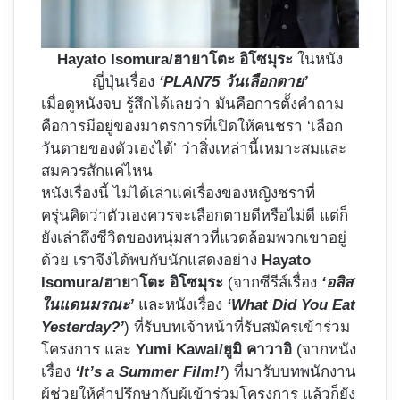
Hayato Isomura/ฮายาโตะ อิโซมุระ
ในหนัง
ญี่ปุ่นเรื่อง
‘PLAN75 วันเลือกตาย’
เมื่อดูหนังจบ รู้สึกได้เลยว่า มันคือการตั้งคำถาม
คือการมีอยู่ของมาตรการที่เปิดให้คนชรา ‘เลือก
วันตายของตัวเองได้’ ว่าสิ่งเหล่านี้เหมาะสมและ
สมควรสักแค่ไหน
หนังเรื่องนี้ ไม่ได้เล่าแค่เรื่องของหญิงชราที่
ครุ่นคิดว่าตัวเองควรจะเลือกตายดีหรือไม่ดี แต่ก็
ยังเล่าถึงชีวิตของหนุ่มสาวที่แวดล้อมพวกเขาอยู่
ด้วย เราจึงได้พบกับนักแสดงอย่าง
Hayato
Isomura/ฮายาโตะ อิโซมุระ
(จากซีรีส์เรื่อง
‘อลิส
ในแดนมรณะ’
และหนังเรื่อง
‘What Did You Eat
Yesterday?’
) ที่รับบทเจ้าหน้าที่รับสมัครเข้าร่วม
โครงการ และ
Yumi Kawai/ยูมิ คาวาอิ
(จากหนัง
เรื่อง
‘It’s a Summer Film!’
) ที่มารับบทพนักงาน
ผู้ช่วยให้คำปรึกษากับผู้เข้าร่วมโครงการ แล้วก็ยัง