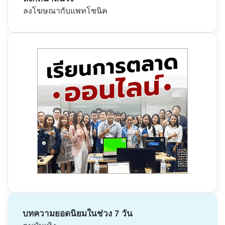
ลงโฆษณากับแพทโซนิค
บทความยอดนิยมในช่วง 7 วัน