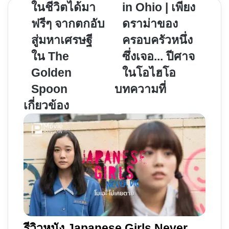
ไม่มี
ซี
ในชีวิตได้มา
in Ohio | เพียง
อะไร
รีส์
ฟรีๆ จากตกอับ
ดราม่าของ
ใน
Devil
สู่มหาเศรษฐี
ครอบครัวหนึ่ง
ชีวิต
in
ได้
Ohio
ใน The
ซึ่งเจอ... ปีศาจ
มา
|
Golden
ในโอไฮโอ
ฟรีๆ
เพียง
Spoon
บทความที่
จาก
ดราม่า
เกี่ยวข้อง
ตกอับ
ของ
สู่
ครอบครัว
มหา
หนึ่ง
เศรษฐี
ซึ่ง
ใน
เจอ...
The
ปีศาจ
Golden
ใน
Spoon
โอไฮโอ
รีวิวหนัง Japanese Girls Never