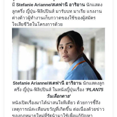
มี
Stefanie Arianne/สเตฟานี อาริอาน
นักแสดง
ลูกครึ่ง ญี่ปุ่น-ฟิลิปปินส์ มารับบท มาเรีย แรงงาน
ต่างด้าวผู้ทำงานเก็บกวาดของใช้ของผู้สมัคร
ใจเสียชีวิตในโครงการด้วย
Stefanie Arianne/สเตฟานี อาริอาน
นักแสดงลูก
ครึ่ง ญี่ปุ่น-ฟิลิปปินส์ ในหนังญี่ปุ่นเรื่อง
‘PLAN75
วันเลือกตาย’
หนังเปิดเรื่องมาได้น่าสนใจทีเดียว ด้วยการชี้ถึง
เหตุการณ์สะเทือนขวัญที่เกิดขึ้น ต่อเนื่องด้วยข่าว
ของกฎหมายใหม่ที่รัฐนำมาใช้เพื่อแก้ปัญหา