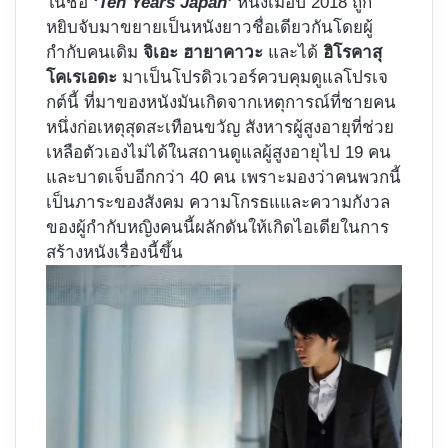
ในชื่อ
‘Ten Years Japan’
หนังเมื่อปี 2018 ถูก
หยิบจับมาขยายเป็นหนังยาวชื่อเดียวกันโดยผู้
กำกับคนเดิม
จิเอะ ฮายาคาวะ
และได้
ฮิโรคาสุ
โคเรเอดะ
มาเป็นโปรดิวเวอร์ควบคุมดูแลโปรเจ
กต์นี้ ที่มาของหนังมันเกิดจากเหตุการณ์ที่ชายคน
หนึ่งก่อเหตุสุดสะเทือนขวัญ สังหารผู้สูงอายุที่ช่วย
เหลือตัวเองไม่ได้ในสถานดูแลผู้สูงอายุไป 19 คน
และบาดเจ็บอีกกว่า 40 คน เพราะมองว่าคนพวกนี้
เป็นภาระของสังคม ความโกรธแและความกังวล
ของผู้กำกับหญิงคนนี้ผลักดันให้เกิดไอเดียในการ
สร้างหนังเรื่องนี้ขึ้น