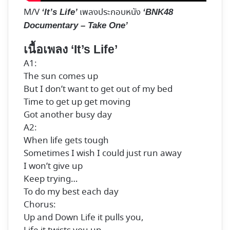
M/V
เพลงประกอบหนัง
‘It’s Life’
‘BNK48
Documentary – Take One’
เนื้อเพลง ‘It’s Life’
A1:
The sun comes up
But I don’t want to get out of my bed
Time to get up get moving
Got another busy day
A2:
When life gets tough
Sometimes I wish I could just run away
I won’t give up
Keep trying…
To do my best each day
Chorus:
Up and Down Life it pulls you,