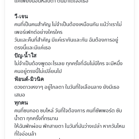
แค่เพียงนอนหลับตา ตื่นมาได้เจอเธอ
วี-เจน
คนที่เป็นคนสำคัญ ไม่จำเป็นต้องเหมือนกัน แม้ว่าเราไม่
เพอร์เฟกต์อย่างใครใคร
วันและคืนที่สำคัญ มีแค่เรากันและกัน ฉันต้องการอยู่
ตรงนี้และมีแค่เธอ
ปัญ-น้ำใส
ไม่จำเป็นต้องพูดอะไรเลย ทุกครั้งที่ฉันไม่มีใคร จะมีหนึ่ง
คนอยู่ตรงนี้ไม่เปลี่ยนไป
ฟ้อนด์-มิวนิค
ดวงดาวเหงาๆ อยู่ไกลตา ในวันที่ใจเลือนลาง ยังมีเธอ
เสมอ
ทุกคน
คนที่ซบกอด ซบไหล่ วันที่ใจต้องการ คนที่ซัพพอร์ต ซับ
น้ำตา ทุกครั้งที่ทรมาน
ให้ฉันพักผ่อน พักสายตา ในวันที่มันว่างเปล่า หากวันไหน
ที่ใจอ่อนล้า