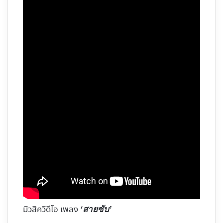
มิวสิควิดีโอ เพลง
‘สายซับ’