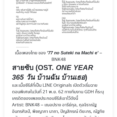
เนื้อเพลงไทย ของ
–
’77 no Suteki na Machi e’
BNK48
สายซับ
(OST.
ONE YEAR
365 วัน บ้านฉัน บ้านเธอ
)
และเมื่อซีรีส์ที่เป็น LINE Originals เปิดตัวเริ่มฉาย
ตอนพิเศษในวันที่ 21 พ.ย. 62 ทางทีมงาน GDH ก็ระบุ
เครดิตของเพลงประกอบซีรีส์เอาไว้ดังนี้
Artist: BNK48 – เฌอปราง อารีย์กุล, กุลจิราณัฐ
อินทรศิลป์, พิชญาภา นาถา, ปัญสิกรณ์ ติยะกร, ณัฐทิช