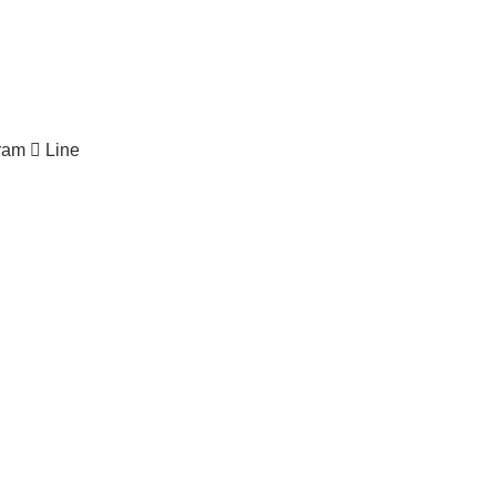
ram
Line