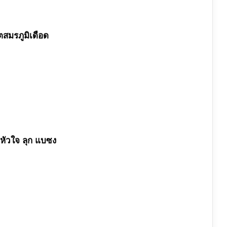
ตสมรภูมิเดือด
ยหัวใจ ลุก แบซง