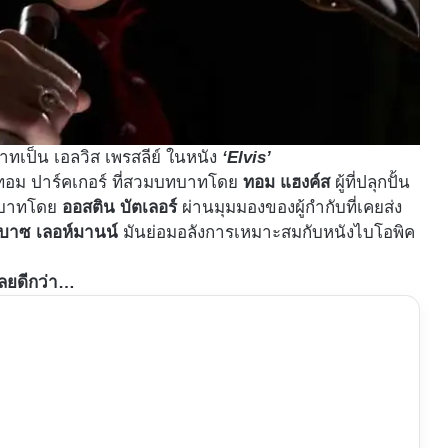
ทเป็น เอลวิส เพรสลีย์ ในหนัง
‘Elvis’
พัน ทอม ปาร์คเกอร์ ที่สวมบทบาทโดย
ทอม แฮงค์ส
ผู้ที่ปลุกปั้น
บทบาทโดย
ออสติน บัตเลอร์
ผ่านมุมมองของผู้กำกับที่เคยส่ง
บาซ เลอห์มานน์
มันย่อมอลังการเหมาะสมกับหนังไบโอพิค
เลยดีกว่า…