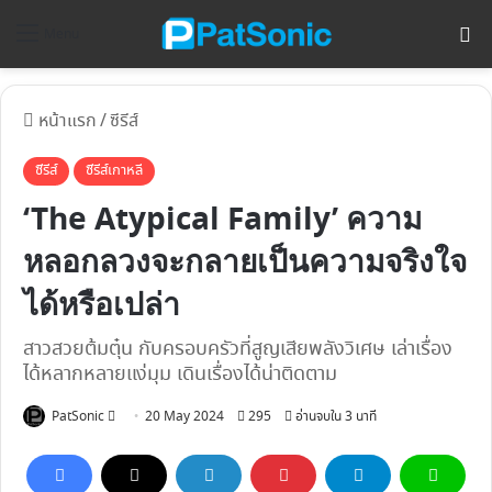
ค้
Menu
หน้าแรก
/
ซีรีส์
ซีรีส์
ซีรีส์เกาหลี
‘The Atypical Family’ ความ
หลอกลวงจะกลายเป็นความจริงใจ
ได้หรือเปล่า
สาวสวยต้มตุ๋น กับครอบครัวที่สูญเสียพลังวิเศษ เล่าเรื่อง
ได้หลากหลายแง่มุม เดินเรื่องได้น่าติดตาม
Follow
PatSonic
20 May 2024
295
อ่านจบใน 3 นาที
on
X