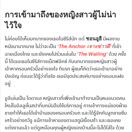
การเข้ามาถึงของหญิงสาวผู้ไม่น่า
ไว้ใจ
ไม่ค่อยได้เห็นบทบาทของเธอในซีรีส์นัก แต่
มีผลงาน
ชอนอูฮี
หนังมามากมาย ไม่ว่าจะเป็น
ที่เข้า
‘The Anchor เจาะข่าวผี’
ฉายเมืองไทย และยังเคยไปร่วมเล่นใน
ด้วย ครั้ง
‘The Wailing’
นี้ ได้เจอเธอในซีรีส์ทางเน็ตฟลิกซ์ กับบทบาทของหญิงสาวผู้
เข้าหาครอบครัวนี้อย่างจงใจ ทีแรก ผู้ชมก็คิดว่าเธอเข้ามาอย่าง
บังเอิญ ก่อนจะได้รู้ว่าที่จริง เธอมีจุดประสงค์บางอย่างแอบแฝง
อยู่
อูฮีเล่นเป็น โดดาแฮ หญิงสาวที่เพิ่งเข้ามาทำงานเป็นหมอนวดคน
ใหม่ในอิลลูชั่นสปาที่บกมันฮึมใช้บริการอยู่ การเข้าทางแม่ของฝ่าย
ชายทำให้เธอได้เข้าบ้านของครอบครัวบก และได้รู้จักกับลูกชายซึม
เศร้าอย่างกวีจู แม้การเข้าหาของดาแฮดูมีเงื่อนงำ และเธอเคย
แต่งงานแล้ว แต่ดูเหมือนคุณผู้หญิงของบ้านนี้จะไม่ได้ใส่ใจ ด้วย