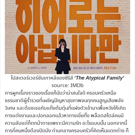
โปสเตอร์เวอร์ชันเกาหลีของซีรีส์
‘The Atypical Family’
source: IMDb
การผูกเรื่องราวของเรื่องก็นับว่าน่าสนใจดี ครอบครัวเหนือ
ธรรมชาติผู้ร่ำรวยที่เผชิญปัญหาสุขภาพจนทุกคนสูญเสียพลัง
วิเศษ และต้องเจอกับแก๊งต้มตุ๋นที่แฝงตัวเข้ามาเพื่อหวังให้เกิด
การแต่งงานและปอกลอกแล้วหาทางเขี่ยทิ้ง พล็อตสไตล์คนมี
ความลับแต่ก็ตกม้าตายเพราะมีความรัก อะไรแบบนั้น นอกจากนี้
การที่คนหนึ่งต้องปิดบัง ท่ามกลางครอบครัวที่คิดเห็นแตกต่าง ก็