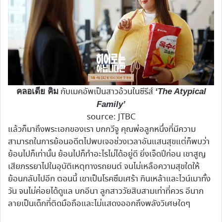
กับเมคอัพเป็นสาวอ้วนในซีรีส์
คลอเดีย คิม
‘The Atypical
Family’
source: JTBC
แล้วก็มาถึงพระเอกของเรา บกกวีจู คุณพ่อลูกหนึ่งที่มีความ
สามารถในการย้อนอดีตไปพบเจอช่วงเวลาอันแสนสุขแต่ก็พบว่า
ย้อนไปก็เท่านั้น ย้อนไปก็ทำอะไรไม่ได้อยู่ดี ยิ่งเจ็ดปีก่อน เขาสูญ
เสียภรรยาไปในอุบัติเหตุทางรถยนต์ จนไม่เหลือความสุขใดให้
ย้อนกลับไปอีก ตอนนี้ เขาเป็นโรคซึมเศร้า กินเหล้าและไวน์เมาทั้ง
วัน จนไม่ค่อยได้ดูแล บกอีนา ลูกสาววัยสิบสามเท่าที่ควร อีนาก
ลายเป็นเด็กที่ติดมือถือและไม่แสดงออกถึงพลังวิเศษใดๆ