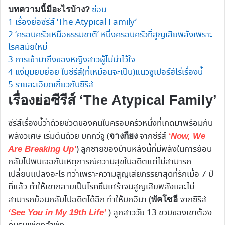
ซ่อน
บทความนี้มีอะไรบ้าง?
1
เรื่องย่อซีรีส์ ‘The Atypical Family’
2
‘ครอบครัวเหนือธรรมชาติ’ หนึ่งครอบครัวที่สูญเสียพลังเพราะ
โรคสมัยใหม่
3
การเข้ามาถึงของหญิงสาวผู้ไม่น่าไว้ใจ
4
แง่มุมยิบย่อย ในซีรีส์(ที่เหมือนจะเป็น)แนวซูเปอร์ฮีโร่เรื่องนี้
5
รายละเอียดเกี่ยวกับซีรีส์
เรื่องย่อซีรีส์ ‘The Atypical Family’
ซีรีส์เรื่องนี้ว่าด้วยชีวิตของคนในครอบครัวหนึ่งที่เกิดมาพร้อมกับ
พลังวิเศษ เริ่มต้นด้วย บกกวีจู (
จากซีรีส์
จางกียง
‘Now, We
) ลูกชายของบ้านหลังนี้ที่มีพลังในการย้อน
Are Breaking Up’
กลับไปพบเจอกับเหตุการณ์ความสุขในอดีตแต่ไม่สามารถ
เปลี่ยนแปลงอะไร ทว่าเพราะความสูญเสียภรรยาสุดที่รักเมื่อ 7 ปี
ที่แล้ว ทำให้เขากลายเป็นโรคซึมเศร้าจนสูญเสียพลังและไม่
สามารถย้อนกลับไปอดีตได้อีก ทำให้บกอีนา (
จากซีรีส์
พัคโซอี
) ลูกสาววัย 13 ขวบของเขาต้อง
‘See You in My 19th Life’