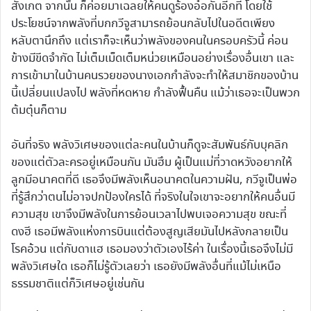
สังเกต จากนั้น ก็ค่อยมาเฉลยให้คนดูร้องอ๋อกันอีกที โดยใช้
ประโยชน์จากพลังที่บกกวีจูสามารถย้อนกลับไปในอดีตเพียง
หลับตานึกถึง แต่เราก็จะเห็นว่าพลังของคนในครอบครัวนี้ ค่อน
ข้างมีขีดจำกัด ไม่เต็มเม็ดเต็มหน่วยเหมือนอย่างเรื่องอื่นเขา และ
การเข้ามาในบ้านคนรวยของนางเอกกำลังจะทำให้สมาชิกของบ้าน
นี้เปลี่ยนแปลงไป พลังที่หดหาย กำลังฟื้นคืน แม้ว่าเธอจะเป็นพวก
ต้มตุ๋นก็ตาม
อันที่จริง พลังวิเศษของแต่ละคนในบ้านก็ดูจะสัมพันธ์กับบุคลิก
ของแต่ตัวละครอยู่เหมือนกัน มันฮึม ผู้เป็นแม่ที่วาดหวังอยากให้
ลูกมีอนาคตที่ดี เธอจึงมีพลังเห็นอนาคตในความฝัน, กวีจูเป็นพ่อ
ที่รู้สึกว่าตนไม่อาจปกป้องใครได้ ที่จริงในใจเขาจะอยากให้คนอื่นมี
ความสุข เขาจึงมีพลังในการย้อนเวลาไปพบเจอความสุข ขณะที่
ดงฮี เธอมีพลังแห่งการบินแต่ต้องสูญเสียมันไปหลังกลายเป็น
โรคอ้วน แต่กับดาแฮ เธอมองว่าตัวเองไร้ค่า ในเรื่องนี้เธอจึงไม่มี
พลังวิเศษใด เธอก็ไม่รู้ตัวเลยว่า เธอยังมีพลังอื่นที่แม้ไม่เหนือ
ธรรมชาติแต่ก็วิเศษอยู่เช่นกัน