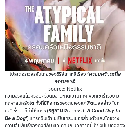
โปสเตอร์เวอร์ชันไทยของซีรีส์เกาหลีเรื่อง
‘ครอบครัวเหนือ
ธรรมชาติ’
source: Netflix
ความจริงแล้วครอบครัวนี้มีฐานะที่ดีเอามากๆ พวกเขาร่ำรวย มี
คฤหาสน์หลังโต ทั้งที่มีกิจการของตนเองแค่ฟิตเนสอย่าง “บก
ยิม” ซึ่งนั่นก็ทำให้เกรซ (
จากซีรีส์
รยูอาเบล
‘A Good Day to
) แทรกซึมเข้าไปเป็นเทรนเนอร์ส่วนตัวและขัดขวาง
Be a Dog’
ความสัมพันธ์ของดงฮีกับ ผอ.คลินิก นอกจากนี้ ก็ยังมีแบคอิลฮง