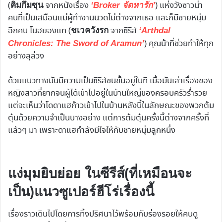
(
จากหนังเรื่อง
) แห่งวังซาวน่า
คิมกึมซุน
‘Broker จัดหารัก’
คนที่เป็นเสมือนแม่ผู้ทำงานนวดไม่ต่างจากเธอ และก็มีชายหนุ่ม
อีกคน โนฮยองแท (
จากซีรีส์
ชเวควังรก
‘Arthdal
) คุณน้าที่ช่วยทำให้ทุก
Chronicles: The Sword of Aramun’
อย่างลุล่วง
ด้วยแนวทางมันมีความเป็นซีรีส์ชนชั้นอยู่ในที เมื่อมันเล่าเรื่องของ
หญิงสาวที่ยากจนผู้ได้เข้าไปอยู่ในบ้านใหญ่ของครอบครัวร่ำรวย
แต่จะเห็นว่าโดดาแฮก้าวเข้าไปในบ้านหลังนี้ในลักษณะของพวกต้ม
ตุ๋นด้วยความจำเป็นบางอย่าง แต่การต้มตุ๋นครั้งนี้ต่างจากครั้งที่
แล้วๆ มา เพราะดาแฮกำลังมีใจให้กับชายหนุ่มลูกหนึ่ง
แง่มุมยิบย่อย ในซีรีส์(ที่เหมือนจะ
เป็น)แนวซูเปอร์ฮีโร่เรื่องนี้
เรื่องราวเดินไปโดยการทิ้งปริศนาไว้พร้อมกับร่องรอยให้คนดู