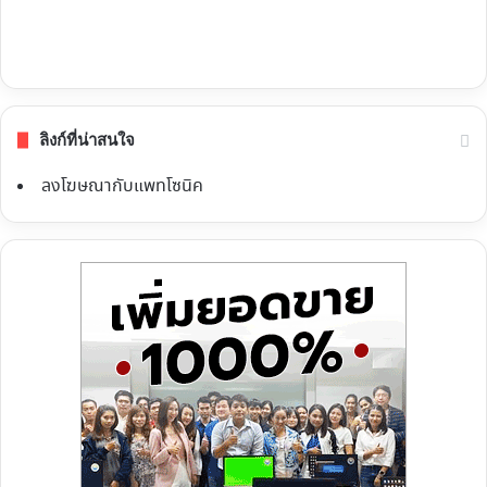
ลิงก์ที่น่าสนใจ
ลงโฆษณากับแพทโซนิค