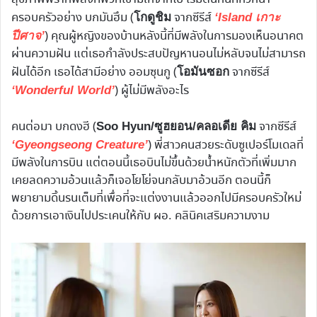
ครอบครัวอย่าง บกมันฮึม (
จากซีรีส์
โกดูชิม
‘Island เกาะ
) คุณผู้หญิงของบ้านหลังนี้ที่มีพลังในการมองเห็นอนาคต
ปีศาจ’
ผ่านความฝัน แต่เธอกำลังประสบปัญหานอนไม่หลับจนไม่สามารถ
ฝันได้อีก เธอได้สามีอย่าง ออมซุนกู (
จากซีรีส์
โอมันซอก
) ผู้ไม่มีพลังอะไร
‘Wonderful World’
คนต่อมา บกดงฮี (
จากซีรีส์
Soo Hyun/ซูฮยอน/คลอเดีย คิม
) พี่สาวคนสวยระดับซูเปอร์โมเดลที่
‘Gyeongseong Creature’
มีพลังในการบิน แต่ตอนนี้เธอบินไม่ขึ้นด้วยน้ำหนักตัวที่เพิ่มมาก
เคยลดความอ้วนแล้วก็เจอโยโย่จนกลับมาอ้วนอีก ตอนนี้ก็
พยายามดิ้นรนเต็มที่เพื่อที่จะแต่งงานแล้วออกไปมีครอบครัวใหม่
ด้วยการเอาเงินไปประเคนให้กับ ผอ. คลินิคเสริมความงาม