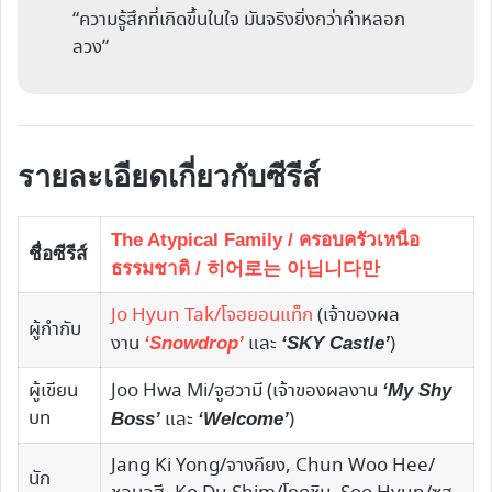
“ความรู้สึกที่เกิดขึ้นในใจ มันจริงยิ่งกว่าคำหลอก
ลวง”
รายละเอียดเกี่ยวกับซีรีส์
The Atypical Family / ครอบครัวเหนือ
ชื่อซีรีส์
ธรรมชาติ / 히어로는 아닙니다만
Jo Hyun Tak/โจฮยอนแท็ก
(เจ้าของผล
ผู้กำกับ
งาน
และ
)
‘Snowdrop’
‘SKY Castle’
ผู้เขียน
Joo Hwa Mi/จูฮวามี (เจ้าของผลงาน
‘My Shy
บท
และ
)
Boss’
‘Welcome’
Jang Ki Yong/จางกียง, Chun Woo Hee/
นัก