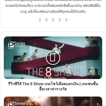
จะออกไปท่องเที่ยว บางเวลาก็หยิบหนังสือขึ้นมาอ่าน หยิบซีรีส์ขึ้น
มาดู แล้วก็จะหยิบมาเขียนให้ทุกคนได้อ่านกัน
Website
Facebook
X
YouTube
Instagram
รีวิว
ซี
รีส์
The
8
Show
เกม
โชว์
รีวิวซีรีส์ The 8 Show เกมโชว์เลือดแลกเงิน | เกมชนชั้น
เลือด
ยื้อเวลาล่ารางวัล
แลก
เงิน
เรื่อง
|
ย่อ