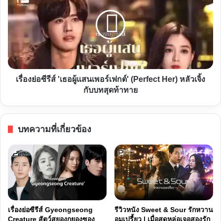
เกม
ซี
ชนชั้น
รีส์
ยื้อ
'เธอ
เวลา
ผู้
ล่า
แสน
รางวัล
เพ
เรื่องย่อซีรีส์ 'เธอผู้แสนเพอร์เฟกต์' (Perfect Her) หลัวเจิ้ง
อร์เฟกต์'
กับบทสุดท้าทาย
(Perfect
Her)
หลัว
บทความที่เกี่ยวข้อง
เจิ้ง
กับ
บท
สุด
ท้าทาย
เรื่องย่อซีรีส์ Gyeongseong
รีวิวหนัง Sweet & Sour รักหวาน
Creature สัตว์สยองกยองซอง
อมเปรี้ยว | เมื่อสุดหล่อเจอสองรัก