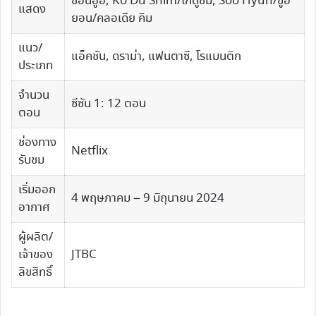
ชอนอูฮี, Ko Du Shim/โกดูชิม, Soo Hyun/ซูฮ
แสดง
ยอน/คลอเดีย คิม
แนว/
แอ็คชัน, ดราม่า, แฟนตาซี, โรแมนติก
ประเภท
จำนวน
ซีซัน 1: 12 ตอน
ตอน
ช่องทาง
Netflix
รับชม
เริ่มออก
4 พฤษภาคม – 9 มิถุนายน 2024
อากาศ
ผู้ผลิต/
เจ้าของ
JTBC
ลิขสิทธิ์