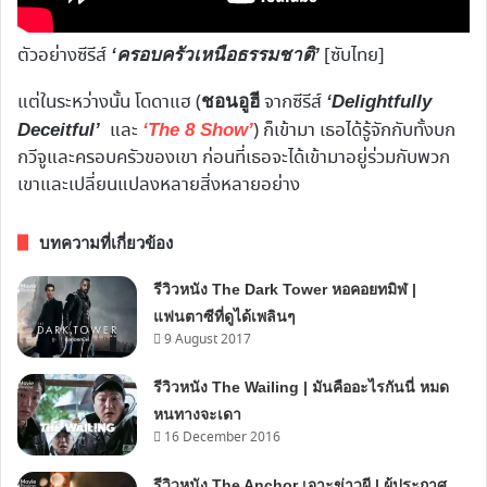
ตัวอย่างซีรีส์
[ซับไทย]
‘ครอบครัวเหนือธรรมชาติ’
แต่ในระหว่างนั้น โดดาแฮ (
จากซีรีส์
ชอนอูฮี
‘Delightfully
และ​
) ก็เข้ามา เธอได้รู้จักกับทั้งบก
Deceitful’
‘The 8 Show’
กวีจูและครอบครัวของเขา ก่อนที่เธอจะได้เข้ามาอยู่ร่วมกับพวก
เขาและเปลี่ยนแปลงหลายสิ่งหลายอย่าง
บทความที่เกี่ยวข้อง
รีวิวหนัง The Dark Tower หอคอยทมิฬ |
แฟนตาซีที่ดูได้เพลินๆ
9 August 2017
รีวิวหนัง The Wailing | มันคืออะไรกันนี่ หมด
หนทางจะเดา
16 December 2016
รีวิวหนัง The Anchor เจาะข่าวผี | ผู้ประกาศ