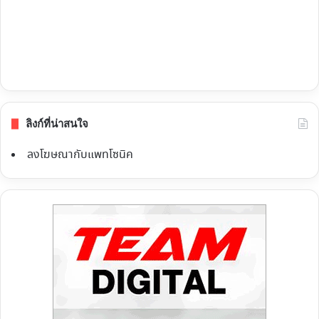
ลิงก์ที่น่าสนใจ
ลงโฆษณากับแพทโซนิค