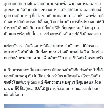
สุดท้ายก็เดินทางไปพร้อมกับนายหน้าเพื่อเฝ้ามองการเสนอขาย
ลูกของตนให้กับคนอื่น ระหว่างทาง เราจึงได้มีโอกาสมองเห็นแง่
มุมความคิดต่างๆ ที่แต่ละคนเปิดเผยออกมา รวมทั้งเหล่าพ่อแม่ที่
ต้องการได้เด็กทารกไปเลี้ยงดูด้วย ไม่เท่านั้น การที่หนังวางบทให้มี
ตำรวจนับสืบเฝ้าติดตาม ก็ยิ่งทำให้สิ่งที่ถูกซุกซ่อนไว้ค่อยๆ ถูก
เปิดเผย พร้อมกันนั้น แต่ละตัวละครก็เหมือนจะได้ข้อคิดของตน
แต่ละตัวละครในเรื่องต่างก็มีความเทาๆ ในตัวเอง ไม่มีใครขาว
สะอาด หรือดำมืดไปเสียทั้งหมด ระหว่างเดินทางไปพร้อมกัน ต่าง
คนต่างค้นหาความหมาย เพื่อเข้าใจชีวิต และเข้าใจคำว่าครอบครัว
ในด้านการแสดงนั้น ผมมองว่า นักแสดงนำทั้งทีมต่างทำหน้าที่ได้
ยอดเยี่ยมพอๆ กัน ไม่มีใครเด่นกว่าใคร แม้คานส์จะให้รางวัลกับ
ซงคังโฮ
คังดงวอน
แบดูนา
อีจูยอง
เพียงผู้เดียว แต่
และโดย
อีจีอึน
IU/ไอยู
เฉพาะ
(หรือ
) ต่างก็สวมบทบาทของตนได้ยอด
เยี่ยมไม่มีที่ติ