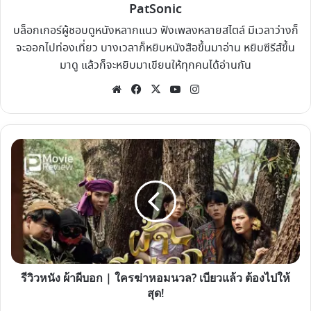
PatSonic
บล็อกเกอร์ผู้ชอบดูหนังหลากแนว ฟังเพลงหลายสไตล์ มีเวลาว่างก็
จะออกไปท่องเที่ยว บางเวลาก็หยิบหนังสือขึ้นมาอ่าน หยิบซีรีส์ขึ้น
มาดู แล้วก็จะหยิบมาเขียนให้ทุกคนได้อ่านกัน
Website
Facebook
X
YouTube
Instagram
รีวิว
หนัง
ผ้า
ผี
บอก
|
ใคร
ฆ่า
รีวิวหนัง ผ้าผีบอก | ใครฆ่าหอมนวล? เบียวแล้ว ต้องไปให้
หอม
สุด!
นวล?