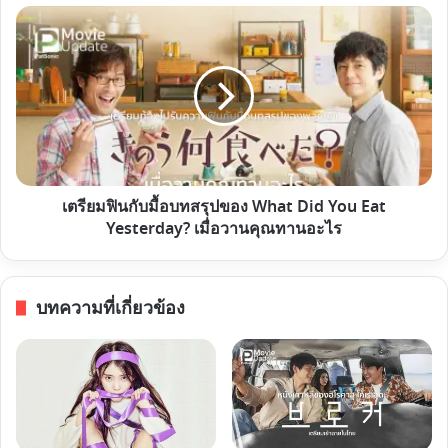
เบียว
เต
แล้ว
รี
ต้อง
ยม
ไป
ฟิ
ให้
นกับ
สุด!
มื้อ
บท
สรุป
เตรียมฟินกับมื้อบทสรุปของ What Did You Eat
ของ
Yesterday? เมื่อวานคุณทานอะไร
What
Did
You
บทความที่เกี่ยวข้อง
Eat
Yesterday?
เมื่อ
วาน
คุณ
ทาน