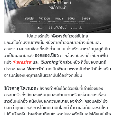
‘จัดหารัก’
โปสเตอร์หนัง
เวอร์ชันไทย
ขณะที่ในด้านงานภาพนั้น หนังถ่ายทำออกมาอย่างเนี้ยบและ
สวยงาม ผมชอบช็อตที่หนังถ่ายแบบแบ่งครึ่ง มาหาข้อมูลดูก็เห็น
ฮงคยองเปียว
ว่าเป็นผลงานของ
ตากล้องคนดังที่กำกับภาพใน
‘Parasite’
‘Burning’
หนัง
และ
อีกส่วนหนึ่ง ก็ชื่นชอบดนตรี
‘จัดหารัก’
ประกอบของ
มากเป็นพิเศษ เพราะมันทำหน้าที่ส่งเสริม
อารมณ์ของเหตุการณ์ในเวลานั้นได้อย่างดีเยี่ยม
ฮิโรคาสุ โคเรเอดะ
ยังคงทำหนังได้ดีด้วยธีมที่เล่าเรื่องของ
ครอบครัว ทั้งยังมองเห็นมุมมองด้านบวกหรือแง่งามของเรื่อง
ราวอันหนักอึ้ง หนังบ่งบอกความหมายของคำว่า ‘ครอบครัว’ บ่ง
บอกว่าคุณค่าของการได้เกิดมาบนโลกนี้ น้ำตาเอ่อท้นและรินไหล
ไปกับเรื่องอันน่าเศร้าสะเทือนใจ หากไม่อาจตัดสินอะไรได้เลยในสิ่ง