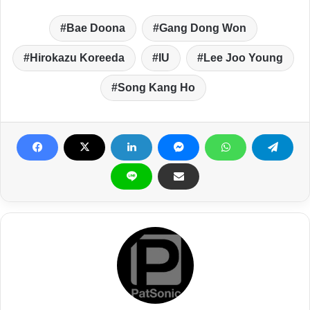
Bae Doona
Gang Dong Won
Hirokazu Koreeda
IU
Lee Joo Young
Song Kang Ho