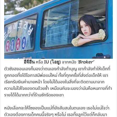
อีจีอึน
IU (ไอยู)
‘Broker’
หรือ
จากหนัง
ตัวซังฮยอนเองก็มองว่าตนเองกำลังทำบุญ เขากำลังทำให้เด็กที่
ถูกทอดทิ้งได้โอกาสมีพ่อแม่ใหม่ ทั้งที่ทุกครั้งที่ส่งต่อเด็กให้ เขา
เรียกรับเงินค่านายหน้า โดยไม่ได้มองในสิ่งที่จะติดตามมาจาก
ความไม่ใส่ใจของตนด้วยซ้ำ เหมือนกับจะมองว่ามันคือหนทางที่ทำ
รายได้ได้มากกว่าที่ร้านซักรีดของเขา
หนังเลือกจะให้โซยองเป็นแม่ที่ยังสับสนในตนเอง เธอไม่แน่ใจว่า
ตัวเองต้องการเด็กคนนี้จริงๆ หรือไม่ เธอทิ้งลูกไว้แต่ก็กลับมา