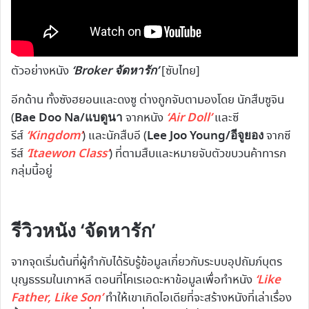
‘Broker จัดหารัก’
ตัวอย่างหนัง
[ซับไทย]
อีกด้าน ทั้งซังฮยอนและดงซู ต่างถูกจับตามองโดย นักสืบซูจิน
Bae Doo Na/แบดูนา
‘Air Doll’
(
จากหนัง
และซี
‘Kingdom’
Lee Joo Young/อีจูยอง
รีส์
) และนักสืบอี (
จากซี
‘Itaewon Class’
รีส์
) ที่ตามสืบและหมายจับตัวขบวนค้าทารก
กลุ่มนี้อยู่
รีวิวหนัง ‘จัดหารัก’
จากจุดเริ่มต้นที่ผู้กำกับได้รับรู้ข้อมูลเกี่ยวกับระบบอุปถัมภ์บุตร
‘Like
บุญธรรมในเกาหลี ตอนที่โคเรเอดะหาข้อมูลเพื่อทำหนัง
Father, Like Son’
ทำให้เขาเกิดไอเดียที่จะสร้างหนังที่เล่าเรื่อง