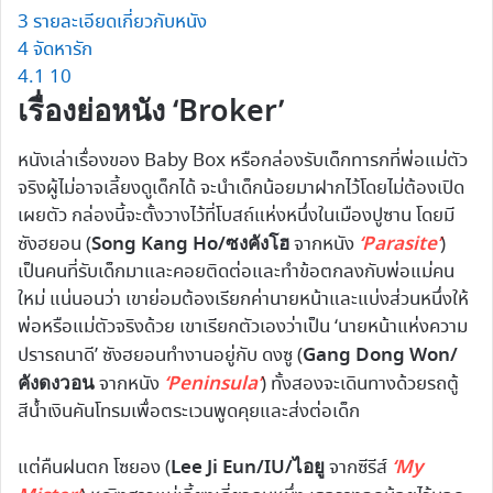
3
รายละเอียดเกี่ยวกับหนัง
4
จัดหารัก
4.1
10
เรื่องย่อหนัง ‘Broker’
หนังเล่าเรื่องของ Baby Box หรือกล่องรับเด็กทารกที่พ่อแม่ตัว
จริงผู้ไม่อาจเลี้ยงดูเด็กได้ จะนำเด็กน้อยมาฝากไว้โดยไม่ต้องเปิด
เผยตัว กล่องนี้จะตั้งวางไว้ที่โบสถ์แห่งหนึ่งในเมืองปูซาน โดยมี
Song Kang Ho/ซงคังโฮ
‘Parasite’
ซังฮยอน (
จากหนัง
)
เป็นคนที่รับเด็กมาและคอยติดต่อและทำข้อตกลงกับพ่อแม่คน
ใหม่ แน่นอนว่า เขาย่อมต้องเรียกค่านายหน้าและแบ่งส่วนหนึ่งให้
พ่อหรือแม่ตัวจริงด้วย เขาเรียกตัวเองว่าเป็น ‘นายหน้าแห่งความ
Gang Dong Won/
ปรารถนาดี’ ซังฮยอนทำงานอยู่กับ ดงซู (
คังดงวอน
‘Peninsula’
จากหนัง
) ทั้งสองจะเดินทางด้วยรถตู้
สีน้ำเงินคันโทรมเพื่อตระเวนพูดคุยและส่งต่อเด็ก
Lee Ji Eun/IU/ไอยู
‘My
แต่คืนฝนตก โซยอง (
จากซีรีส์