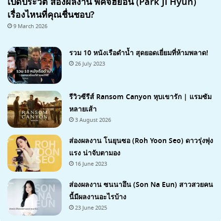
เปิดประวัติ ส่องผลงาน พัคจีฮยอน (Park Ji Hyun)
เรื่องไหนที่คุณชื่นชอบ?
9 March 2026
รวม 10 หนังเรือดำน้ำ สุดยอดเยี่ยมที่ห้ามพลาด!
26 July 2023
รีวิวซีรีส์ Ransom Canyon หุบเขารัก | แรมซัม
หลายเส้า
3 August 2026
7.1
ส่องผลงาน โนยุนซอ (Roh Yoon Seo) ดาวรุ่งพุ่ง
แรง น่าจับตามอง
16 June 2023
ส่องผลงาน ซนนาอึน (Son Na Eun) สาวสวยคน
นี้มีผลงานอะไรบ้าง
23 June 2025