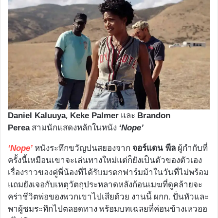
,
และ
Daniel Kaluuya
Keke Palmer
Brandon
สามนักแสดงหลักในหนัง
Perea
‘Nope’
หนังระทึกขวัญปนสยองจาก
ผู้กำกับที่
‘Nope’
จอร์แดน พีล
ครั้งนี้เหมือนเขาจะเล่นทางใหม่แต่ก็ยังเป็นตัวของตัวเอง
เรื่องราวของคู่พี่น้องที่ได้รับมรดกฟาร์มม้าในวันที่ไม่พร้อม
แถมยังเจอกับเหตุวัตถุประหลาดหลังก้อนเมฆที่ดูคล้ายจะ
คร่าชีวิตพ่อของพวกเขาไปเสียด้วย งานนี้ ผกก. ปั่นหัวและ
พาผู้ชมระทึกไปตลอดทาง พร้อมบทเฉลยที่ค่อนข้างเหวออ