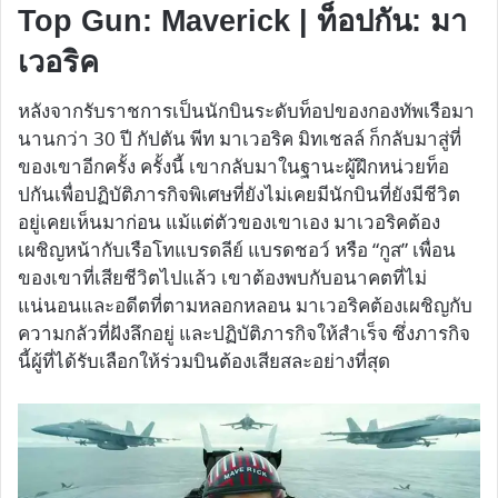
Top Gun: Maverick | ท็อปกัน: มา
เวอริค
หลังจากรับราชการเป็นนักบินระดับท็อปของกองทัพเรือมา
นานกว่า 30 ปี กัปตัน พีท มาเวอริค มิทเชลล์ ก็กลับมาสู่ที่
ของเขาอีกครั้ง ครั้งนี้ เขากลับมาในฐานะผู้ฝึกหน่วยท็อ
ปกันเพื่อปฏิบัติภารกิจพิเศษที่ยังไม่เคยมีนักบินที่ยังมีชีวิต
อยู่เคยเห็นมาก่อน แม้แต่ตัวของเขาเอง มาเวอริคต้อง
เผชิญหน้ากับเรือโทแบรดลีย์ แบรดชอว์ หรือ “กูส” เพื่อน
ของเขาที่เสียชีวิตไปแล้ว เขาต้องพบกับอนาคตที่ไม่
แน่นอนและอดีตที่ตามหลอกหลอน มาเวอริคต้องเผชิญกับ
ความกลัวที่ฝังลึกอยู่ และปฏิบัติภารกิจให้สำเร็จ ซึ่งภารกิจ
นี้ผู้ที่ได้รับเลือกให้ร่วมบินต้องเสียสละอย่างที่สุด