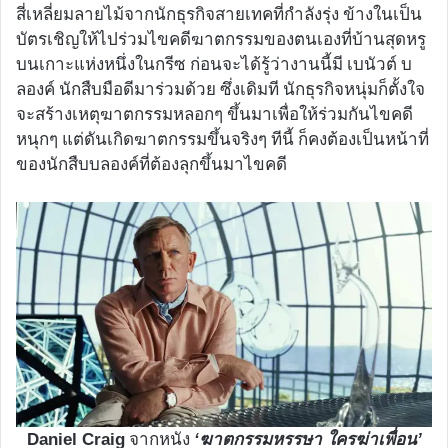
สี่เหลี่ยมลายไม้จากนักธุรกิจสายเทคที่กำลังรุ่ง ข้างในเป็น
บัตรเชิญให้ไปร่วมไขคดีฆาตกรรมของตนเองที่บ้านสุดหรู
บนเกาะแห่งหนึ่งในกรีซ ก่อนจะได้รู้ว่างานนี้มี เบนัวต์ บ
ลองค์ นักสืบมือดีมาร่วมด้วย ซึ่งเดิมที นักธุรกิจหนุ่มก็ตั้งใจ
จะสร้างเหตุฆาตกรรมหลอกๆ ขึ้นมาเพื่อให้ร่วมกันไขคดี
หนุกๆ แต่ดันเกิดฆาตกรรมขึ้นจริงๆ ทีนี้ ก็คงต้องเป็นหน้าที่
ของนักสืบบลองค์ที่ต้องลุกขึ้นมาไขคดี
จากหนัง
Daniel Craig
‘ฆาตกรรมหรรษา ใครฆ่าเพื่อน’