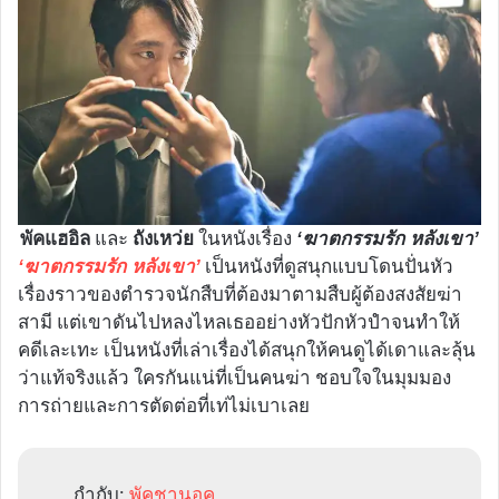
และ
ในหนังเรื่อง
พัคแฮอิล
ถังเหว่ย
‘ฆาตกรรมรัก หลังเขา’
เป็นหนังที่ดูสนุกแบบโดนปั่นหัว
‘ฆาตกรรมรัก หลังเขา’
เรื่องราวของตำรวจนักสืบที่ต้องมาตามสืบผู้ต้องสงสัยฆ่า
สามี แต่เขาดันไปหลงไหลเธออย่างหัวปักหัวปำจนทำให้
คดีเละเทะ เป็นหนังที่เล่าเรื่องได้สนุกให้คนดูได้เดาและลุ้น
ว่าแท้จริงแล้ว ใครกันแน่ที่เป็นคนฆ่า ชอบใจในมุมมอง
การถ่ายและการตัดต่อที่เท่ไม่เบาเลย
กำกับ:
พัคชานอุค