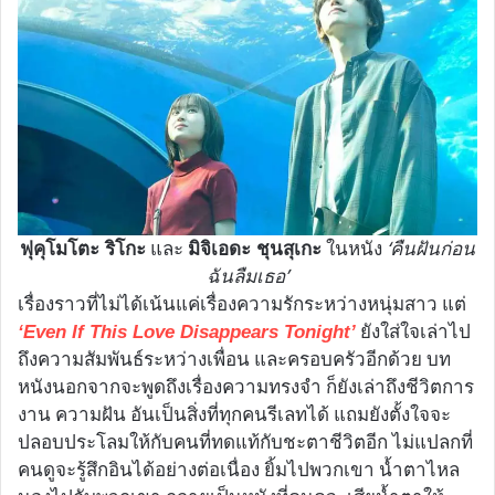
และ
ในหนัง
‘คืนฝันก่อน
ฟุคุโมโตะ ริโกะ
มิจิเอดะ ชุนสุเกะ
ฉันลืมเธอ’
เรื่องราวที่ไม่ได้เน้นแค่เรื่องความรักระหว่างหนุ่มสาว แต่
ยังใส่ใจเล่าไป
‘Even If This Love Disappears Tonight’
ถึงความสัมพันธ์ระหว่างเพื่อน และครอบครัวอีกด้วย บท
หนังนอกจากจะพูดถึงเรื่องความทรงจำ ก็ยังเล่าถึงชีวิตการ
งาน ความฝัน อันเป็นสิ่งที่ทุกคนรีเลทได้ แถมยังตั้งใจจะ
ปลอบประโลมให้กับคนที่ทดแท้กับชะตาชีวิตอีก ไม่แปลกที่
คนดูจะรู้สึกอินได้อย่างต่อเนื่อง ยิ้มไปพวกเขา น้ำตาไหล