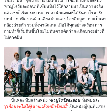
โฟมว่ายน้ำ จุดประกายไอเดียในการพัฒนาบทของหนัง
‘ซามูไรวัยละอ่อน’ ที่เขียนทิ้งไว้ให้กลายมาเป็นความจริง
แล้วเธอก็เริ่มกระบวนการ หานักแสดงที่ได้รินทาโร่มารับ
บทนำ หาทีมงานฝ่ายเสียง ฝ่ายแสง โดยมีบลูฮาวายเป็นตา
กล้องถ่ายทำ รวมทั้งหาเงินทุน เมื่อได้ทุกอย่างพร้อม การ
ถ่ายทำก็เริ่มต้นขึ้นโดยไม่ทันคาดคิดว่าจะเกิดบางอย่างที่
ไม่คาดฝัน
นี่แหละ ทีมสร้างหนัง
ทั้งหมดล่ะ
‘ซามูไรวัยละอ่อน’
เป็นหนังญี่ปุ่นที่แสดง
‘(เกือบจะไม่ได้)ฉายแล้วหน้าร้อนนี้’