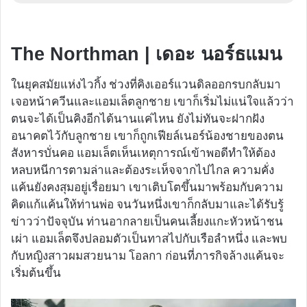
The Northman | เดอะ นอร์ธแมน
ในยุคสมัยแห่งไวกิ้ง ช่วงที่คิงเออร์แวนดิลออกรบกลับมา
เจอหน้าควีนและแอมเล็ตลูกชาย เขาก็เริ่มไม่แน่ใจแล้วว่า
ตนจะได้เป็นคิงอีกได้นานแค่ไหน ยังไม่ทันจะฝากฝัง
อนาคตไว้กับลูกชาย เขาก็ถูกเฟียล์เนอร์น้องชายของตน
สังหารบั่นคอ แอมเล็ตเห็นเหตุการณ์เข้าพอดีทำให้ต้อง
หลบหนีการตามล่าและต้องระเห็จจากไปไกล ความคั่ง
แค้นยังคงสุมอยู่เรื่อยมา เขาเติบโตขึ้นมาพร้อมกับความ
คิดแก้แค้นให้ท่านพ่อ จนวันหนึ่งเขาก็กลับมาและได้รับรู้
ข่าวว่าปัจจุบัน ท่านอากลายเป็นคนเลี้ยงแกะหัวหน้าชน
เผ่า แอมเล็ตจึงปลอมตัวเป็นทาสไปกับเรือลำหนึ่ง และพบ
กับหญิงสาวผมสวยนาม โอลกา ก่อนที่ภารกิจล้างแค้นจะ
เริ่มต้นขึ้น