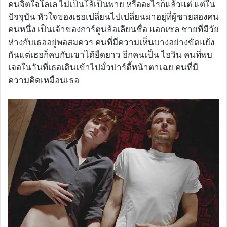
คนจิตใจโลเล ไม่เป็นโล้เป็นพาย หรืออะไรก็แล้วแต่ แต่ใน
ปัจจุบัน หัวใจของเธอเปลี่ยนไปเปลี่ยนมาอยู่ที่ผู้ชายสองคน
คนหนึ่ง เป็นเจ้าของการ์ตูนล้อเลียนชื่อ แอกเซล ชายที่มีวัย
ห่างกับเธออยู่พอสมควร คนที่มีความเห็นบางอย่างขัดแย้ง
กันแต่เธอก็คบกับเขาได้ยืดยาว อีกคนเป็น ไอวิน คนที่พบ
เจอในวันที่เธอเดินเข้าไปมั่วปาร์ตี้หน้าตาเฉย คนที่มี
ความคิดเหมือนเธอ