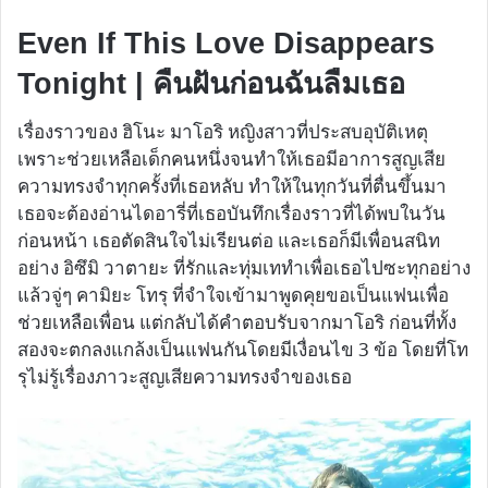
Even If This Love Disappears
Tonight | คืนฝันก่อนฉันลืมเธอ
เรื่องราวของ ฮิโนะ มาโอริ หญิงสาวที่ประสบอุบัติเหตุ
เพราะช่วยเหลือเด็กคนหนึ่งจนทำให้เธอมีอาการสูญเสีย
ความทรงจำทุกครั้งที่เธอหลับ ทำให้ในทุกวันที่ตื่นขึ้นมา
เธอจะต้องอ่านไดอารี่ที่เธอบันทึกเรื่องราวที่ได้พบในวัน
ก่อนหน้า เธอตัดสินใจไม่เรียนต่อ และเธอก็มีเพื่อนสนิท
อย่าง อิซึมิ วาตายะ ที่รักและทุ่มเททำเพื่อเธอไปซะทุกอย่าง
แล้วจู่ๆ คามิยะ โทรุ ที่จำใจเข้ามาพูดคุยขอเป็นแฟนเพื่อ
ช่วยเหลือเพื่อน แต่กลับได้คำตอบรับจากมาโอริ ก่อนที่ทั้ง
สองจะตกลงแกล้งเป็นแฟนกันโดยมีเงื่อนไข 3 ข้อ โดยที่โท
รุไม่รู้เรื่องภาวะสูญเสียความทรงจำของเธอ