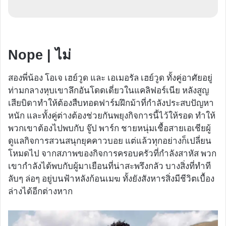
Nope | ไม่
สองพี่น้อง โอเจ เฮย์วูด และ เอเมอรัล เฮย์วูด ทั้งคู่อาศัยอยู่
ท่ามกลางหุบเขาลึกอันโดดเดี่ยวในแคลิฟอร์เนีย หลังสูญ
เสียบิดาทำให้ต้องสืบทอดฟาร์มฝึกม้าที่กำลังประสบปัญหา
หนัก และทั้งคู่ต่างต้องช่วยกันพยุงกิจการนี้ไว้ให้รอด ทำให้
พวกเขาต้องไปพบกับ จู๊ป พาร์ก ชายหนุ่มเชื้อสายเอเชียผู้
ดูแลกิจการสวนสนุกยุคคาวบอย แต่แล้วทุกอย่างก็เปลี่ยน
โหมดไป จากสภาพของกิจการครอบครัวที่กำลังสาหัส พวก
เขากำลังได้พบกับผู้มาเยือนที่น่าสะพรึงกลัว บางสิ่งที่ทำที
ลับๆ ล่อๆ อยู่บนฟ้าหลังก้อนเมฆ ทั้งยังสังหารสิ่งมีชีวิตเบื้อง
ล่างได้อีกต่างหาก