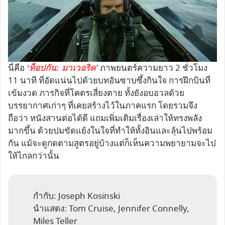
นี่คือ
ภาพยนตร์ความยาว 2 ชั่วโมง
‘ท็อปกัน: มาเวอริค’
11 นาที ที่อัดแน่นไปด้วยบทอันซาบซึ้งกินใจ การฝึกบินที่
เข้มงวด ภารกิจที่โคตรเสี่ยงตาย ทั้งยังอบอวลด้วย
บรรยากาศเก่าๆ ที่เคยสร้างไว้ในภาคแรก โดยรวมจึง
ถือว่า หนังสานต่อได้ดี แถมเพิ่มเติมเรื่องเล่าให้ทรงพลัง
มากขึ้น ด้วยปมขัดแย้งในใจที่ทำให้ทั้งอินและลุ้นไปพร้อม
กัน แม้จะดูกดตามสูตรอยู่บ้างแต่ก็เห็นความพยายามจะไป
ให้ไกลกว่านั้น
กำกับ: Joseph Kosinski
นำแสดง: Tom Cruise, Jennifer Connelly,
Miles Teller