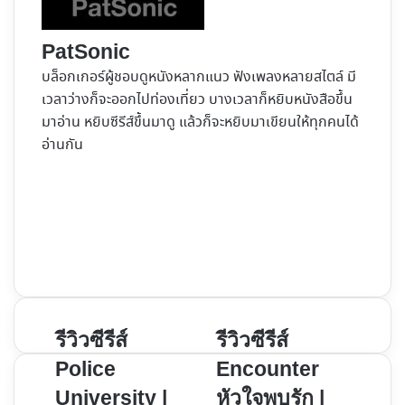
PatSonic
บล็อกเกอร์ผู้ชอบดูหนังหลากแนว ฟังเพลงหลายสไตล์ มี
เวลาว่างก็จะออกไปท่องเที่ยว บางเวลาก็หยิบหนังสือขึ้น
มาอ่าน หยิบซีรีส์ขึ้นมาดู แล้วก็จะหยิบมาเขียนให้ทุกคนได้
อ่านกัน
Website
Facebook
X
YouTube
Instagram
รีวิว
รีวิว
รีวิวซีรีส์
รีวิวซีรีส์
ซี
ซี
Police
Encounter
รีส์
รีส์
University |
หัวใจพบรัก |
Police
Encounter