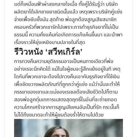
แต่ก็เหมือนฟ้าผ่าลงกลางใจเมื่อ ทั้งคู่ได้รับรู้ว่า บริษัท
ผลิตยาได้เลิกขายยาชนิดนั้นแล้ว เหตุเพราะบริษัทคู่แข่ง
จ่ายเพื่อยับยั้งมัน สุดท้าย พ่อลูกต้องสูญเสียสมาชิก
ครอบครัวที่พวกเขารักไปเพราะการทำธุรกิจยาที่ไม่เป็น
ธรรมนี้ ความคั่งแค้นก่อเกิดการแก้แค้นขึ้นมา และนำพา
เรื่องราวให้ยุ่งเหยิงบานปลายในที่สุด
รีวิวหนัง ‘สวีทเกิร์ล’
การทวงคืนความยุติธรรมอาจเป็นหนทางเดียวที่พ่อ
อย่างเรจะนึกคิดได้ แม้ในใจผู้ชมจะรู้สึกแย้งอยู่ในที เหตุ
ใดกันที่พวกเขาจะต้องไปทวงคืนเอากับธุรกิจยาที่ใช้เงิน
เพื่อขัดขวางผลิตภัณฑ์ที่ถูกกว่าคู่แข่ง แม้ว่านั่นจะทำให้
ภรรยาของเขาและแม่ของเรเชลต้องเสียชีวิตไปก็ตาม
สองพ่อลูกทุ่มเทการแสดงสุดฤทธิ์ในอันที่จะถ่ายทอด
ความโศกเศร้าจากการสูญเสียคนอันเป็นที่รัก กระนั้นก็
ไม่ได้ถึงขนาดจะทำให้ผู้ชมต้องร่ำไห้ตามไปด้วย