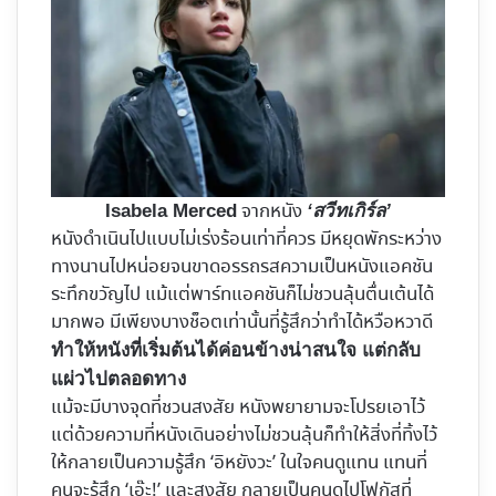
จากหนัง
Isabela Merced
‘สวีทเกิร์ล’
หนังดำเนินไปแบบไม่เร่งร้อนเท่าที่ควร มีหยุดพักระหว่าง
ทางนานไปหน่อยจนขาดอรรถรสความเป็นหนังแอคชัน
ระทึกขวัญไป แม้แต่พาร์ทแอคชันก็ไม่ชวนลุ้นตื่นเต้นได้
มากพอ มีเพียงบางช็อตเท่านั้นที่รู้สึกว่าทำได้หวือหวาดี
ทำให้หนังที่เริ่มต้นได้ค่อนข้างน่าสนใจ แต่กลับ
แผ่วไปตลอดทาง
แม้จะมีบางจุดที่ชวนสงสัย หนังพยายามจะโปรยเอาไว้
แต่ด้วยความที่หนังเดินอย่างไม่ชวนลุ้นก็ทำให้สิ่งที่ทิ้งไว้
ให้กลายเป็นความรู้สึก ‘อิหยังวะ’ ในใจคนดูแทน แทนที่
คนจะรู้สึก ‘เอ๊ะ!’ และสงสัย กลายเป็นคนดูไปโฟกัสที่