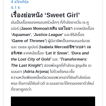
4
สวีทเกิร์ล
4.1
6
เรื่องย่อหนัง ‘Sweet Girl’
มันเป็นเรื่องของครอบครัวเล็กๆ ที่กำลังขาดวิ่น เร คู
เปอร์ (
จากหนังเรื่อง
Jason Momoa/
เจสัน มอโมอา
, ‘
และซีรีส์เรื่อง
‘Aquaman’
Justice League’
) ผู้มีอาชีพเป็นเทรนเนอร์มวย
‘Game of Thrones’
และ เรเชล คูเปอร์ (
Isabela Merced/
อิซาเบลา เม
จากหนังเรื่อง
,
อร์เซด
‘Let It Snow’
‘Dora and
และ
the Lost City of Gold’
‘Transformers:
) สองพ่อลูกที่กำลังจะสูญเสีย อะ
The Last Knight’
แมนดา (
) ไปด้วยโรคมะเร็ง
Adria Arjona
ความหวังเพียงหนึ่งเดียวของพวกเขาที่เงินกำลังร่อย
หรอ คือการได้รับข่าวดี อะแมนดาจะได้ทดลองยาตัวใหม่
ที่ราคาถูกกว่า