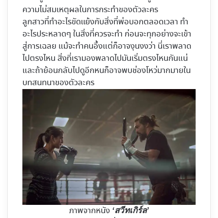
ความไม่สมเหตุผลในการกระทำของตัวละคร
ลูกสาวที่ทำอะไรขัดแย้งกับสิ่งที่พ่อบอกตลอดเวลา ทำ
อะไรประหลาดๆ ในสิ่งที่ควรจะทำ ก่อนจะทุกอย่างจะเข้า
สู่การเฉลย แม้จะทำคนอึ้งแต่ก็อาจงุนงงว่า นี่เราพลาด
ไปตรงไหน สิ่งที่เรามองพลาดไปมันเริ่มตรงไหนกันแน่
และถ้าย้อนกลับไปดูอีกหนก็อาจพบช่องโหว่มากมายใน
บทสนทนาของตัวละคร
ภาพจากหนัง
‘สวีทเกิร์ล’