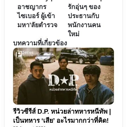
อาชญากร
รักอุ่นๆ ของ
University
หัวใจ
|
พบ
ไซเบอร์ ผู้เข้า
ประธานกับ
อาชญากร
รัก
มหา'ลัยตำรวจ
พนักงานคน
ไซเบอร์
|
ใหม่
ผู้
รัก
เข้า
อุ่นๆ
บทความที่เกี่ยวข้อง
มหา'ลัย
ของ
ตำรวจ
ประธาน
กับ
พนักงาน
คน
ใหม่
รีวิวซีรีส์ D.P. หน่วยล่าทหารหนีทัพ |
เป็นทหาร ‘เสีย’ อะไรมากกว่าที่คิด!