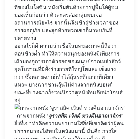
ที่ของไบโอซิน หนังเริ่มต้นด้วยการปูพื้นให้ผู้ชม
มองเห็นก่อนว่า ตัวละครสองกลุ่มพบเจอ
สถานการณ์อะไร จากนั้นจึงเข้าสู่ช่วงเวลาของ
การผจญภัย และสุดท้ายพวกเขาก็มาพบกันที่
ปลายทาง
อย่างไรก็ดี ความน่าเชื่อในบทของภาคนี้ถือว่า
ค่อนข้างต่ำ ทำให้ความสนุกของหนังมีเพียงการ
เฝ้ามองดูการเอาตัวรอดของมนุษย์จากเหล่าสัตว์
ยุคโบราณที่มีทั้งร่างกายที่ใหญ่โตและแข็งแรง
กว่า ซึ่งหลายฉากก็ทำได้ลุ้นระทึกมากทีเดียว
แหละ บางฉากชวนลุ้นไม่ต่างจากหนังบอนด์
ขณะที่บางฉากก็ชวนนึกว่าดูหนังอินเดียน่าโจนส์
อยู่
ภาพจากหนัง
‘จูราสสิค เวิลด์ ทวงคืนอาณาจักร’
สิ่งที่เขาทำคือความพยายามใส่สิ่งที่เขาคิดว่าผู้คน
ปรารถนาจะได้พบในหนังแนวนี้ นั่นคือ การใส่