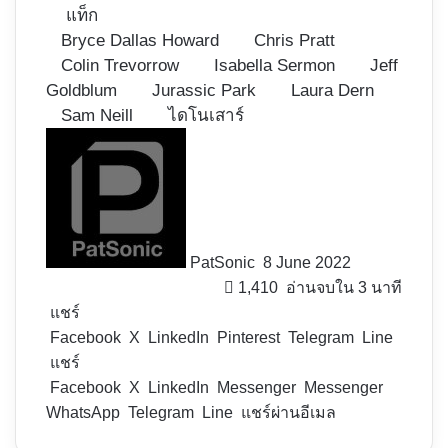
แท็ก
Bryce Dallas Howard
Chris Pratt
Colin Trevorrow
Isabella Sermon
Jeff
Goldblum
Jurassic Park
Laura Dern
Sam Neill
ไดโนเสาร์
Follow
on
X
PatSonic
8 June 2022
1,410
อ่านจบใน 3 นาที
แชร์
Facebook
X
LinkedIn
Pinterest
Telegram
Line
แชร์
Facebook
X
LinkedIn
Messenger
Messenger
WhatsApp
Telegram
Line
แชร์ผ่านอีเมล