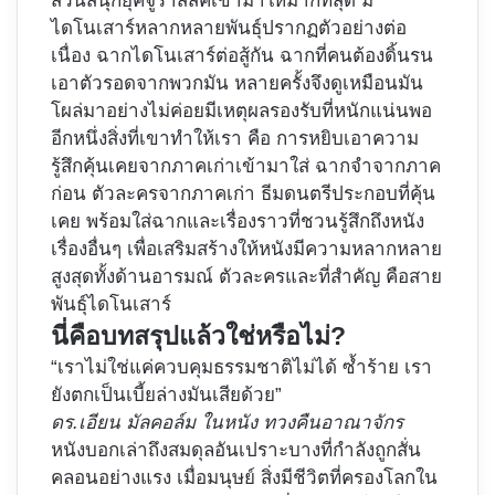
สวนสนุกยุคจูราสสิคเข้ามาให้มากที่สุด มี
ไดโนเสาร์หลากหลายพันธุ์ปรากฏตัวอย่างต่อ
เนื่อง ฉากไดโนเสาร์ต่อสู้กัน ฉากที่คนต้องดิ้นรน
เอาตัวรอดจากพวกมัน หลายครั้งจึงดูเหมือนมัน
โผล่มาอย่างไม่ค่อยมีเหตุผลรองรับที่หนักแน่นพอ
อีกหนึ่งสิ่งที่เขาทำให้เรา คือ การหยิบเอาความ
รู้สึกคุ้นเคยจากภาคเก่าเข้ามาใส่ ฉากจำจากภาค
ก่อน ตัวละครจากภาคเก่า ธีมดนตรีประกอบที่คุ้น
เคย พร้อมใส่ฉากและเรื่องราวที่ชวนรู้สึกถึงหนัง
เรื่องอื่นๆ เพื่อเสริมสร้างให้หนังมีความหลากหลาย
สูงสุดทั้งด้านอารมณ์ ตัวละครและที่สำคัญ คือสาย
พันธุ์ไดโนเสาร์
นี่คือบทสรุปแล้วใช่หรือไม่?
“เราไม่ใช่แค่ควบคุมธรรมชาติไม่ได้ ซ้ำร้าย เรา
ยังตกเป็นเบี้ยล่างมันเสียด้วย”
ดร.เอียน มัลคอล์ม ในหนัง ทวงคืนอาณาจักร
หนังบอกเล่าถึงสมดุลอันเปราะบางที่กำลังถูกสั่น
คลอนอย่างแรง เมื่อมนุษย์ สิ่งมีชีวิตที่ครองโลกใน