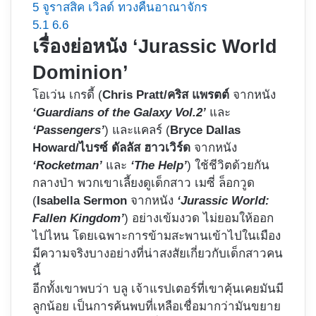
5
จูราสสิค เวิลด์ ทวงคืนอาณาจักร
5.1
6.6
เรื่องย่อหนัง ‘Jurassic World
Dominion’
โอเว่น เกรดี้ (
Chris Pratt/คริส แพรตต์
จากหนัง
‘Guardians of the Galaxy Vol.2’
และ
‘Passengers’
) และแคลร์ (
Bryce Dallas
Howard/ไบรซ์ ดัลลัส ฮาวเวิร์ด
จากหนัง
‘Rocketman’
และ
‘The Help’
) ใช้ชีวิตด้วยกัน
กลางป่า พวกเขาเลี้ยงดูเด็กสาว เมซี่ ล็อกวูด
(
Isabella Sermon
จากหนัง
‘Jurassic World:
Fallen Kingdom’
) อย่างเข้มงวด ไม่ยอมให้ออก
ไปไหน โดยเฉพาะการข้ามสะพานเข้าไปในเมือง
มีความจริงบางอย่างที่น่าสงสัยเกี่ยวกับเด็กสาวคน
นี้
อีกทั้งเขาพบว่า บลู เจ้าแรปเตอร์ที่เขาคุ้นเคยมันมี
ลูกน้อย เป็นการค้นพบที่เหลือเชื่อมากว่ามันขยาย