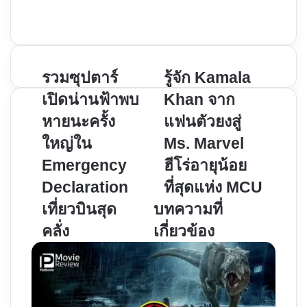
Instagram
รวม
รวมซุปตาร์
รู้จัก
รู้จัก Kamala
ซุป
Kamala
เปิดน่านฟ้าพบ
Khan จาก
ตาร์
Khan จาก
หายนะครั้ง
แฟนตัวยงสู่
เปิด
แฟน
ใหญ่ใน
Ms. Marvel
น่าน
ตัวยง
ฟ้า
สู่
Emergency
ฮีโร่อายุน้อย
พบ
Ms.
Declaration
ที่สุดแห่ง MCU
หายนะ
Marvel
เที่ยวบินสุด
บทความที่
ครั้ง
ฮีโร่
คลั่ง
เกี่ยวข้อง
ใหญ่
อายุ
ใน
น้อย
Emergency
ที่สุด
Declaration
แห่ง MCU
เที่ยว