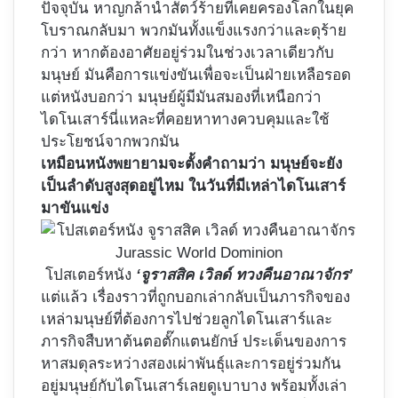
ปัจจุบัน หาญกล้านำสัตว์ร้ายที่เคยครองโลกในยุค
โบราณกลับมา พวกมันทั้งแข็งแรงกว่าและดุร้าย
กว่า หากต้องอาศัยอยู่ร่วมในช่วงเวลาเดียวกับ
มนุษย์ มันคือการแข่งขันเพื่อจะเป็นฝ่ายเหลือรอด
แต่หนังบอกว่า มนุษย์ผู้มีมันสมองที่เหนือกว่า
ไดโนเสาร์นี่แหละที่คอยหาทางควบคุมและใช้
ประโยชน์จากพวกมัน
เหมือนหนังพยายามจะตั้งคำถามว่า มนุษย์จะยัง
เป็นลำดับสูงสุดอยู่ไหม ในวันที่มีเหล่าไดโนเสาร์
มาขันแข่ง
โปสเตอร์หนัง
‘จูราสสิค เวิลด์ ทวงคืนอาณาจักร’
แต่แล้ว เรื่องราวที่ถูกบอกเล่ากลับเป็นภารกิจของ
เหล่ามนุษย์ที่ต้องการไปช่วยลูกไดโนเสาร์และ
ภารกิจสืบหาต้นตอตั๊กแตนยักษ์ ประเด็นของการ
หาสมดุลระหว่างสองเผ่าพันธุ์และการอยู่ร่วมกัน
อยู่มนุษย์กับไดโนเสาร์เลยดูเบาบาง พร้อมทั้งเล่า