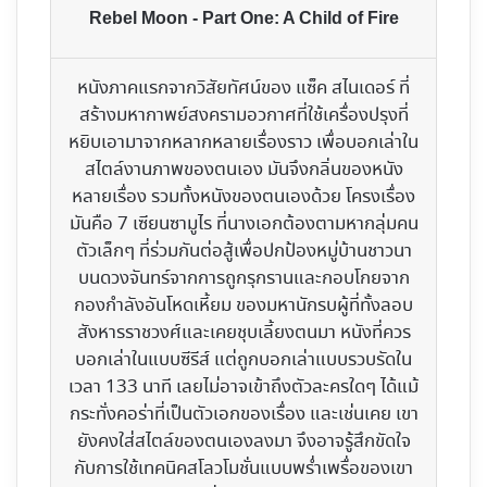
Rebel Moon - Part One: A Child of Fire
หนังภาคแรกจากวิสัยทัศน์ของ แซ็ค สไนเดอร์ ที่
สร้างมหากาพย์สงครามอวกาศที่ใช้เครื่องปรุงที่
หยิบเอามาจากหลากหลายเรื่องราว เพื่อบอกเล่าใน
สไตล์งานภาพของตนเอง มันจึงกลิ่นของหนัง
หลายเรื่อง รวมทั้งหนังของตนเองด้วย โครงเรื่อง
มันคือ 7 เซียนซามูไร ที่นางเอกต้องตามหากลุ่มคน
ตัวเล็กๆ ที่ร่วมกันต่อสู้เพื่อปกป้องหมู่บ้านชาวนา
บนดวงจันทร์จากการถูกรุกรานและกอบโกยจาก
กองกำลังอันโหดเหี้ยม ของมหานักรบผู้ที่ทั้งลอบ
สังหารราชวงศ์และเคยชุบเลี้ยงตนมา หนังที่ควร
บอกเล่าในแบบซีรีส์ แต่ถูกบอกเล่าแบบรวบรัดใน
เวลา 133 นาที เลยไม่อาจเข้าถึงตัวละครใดๆ ได้แม้
กระทั่งคอร่าที่เป็นตัวเอกของเรื่อง และเช่นเคย เขา
ยังคงใส่สไตล์ของตนเองลงมา จึงอาจรู้สึกขัดใจ
กับการใช้เทคนิคสโลวโมชั่นแบบพร่ำเพรื่อของเขา