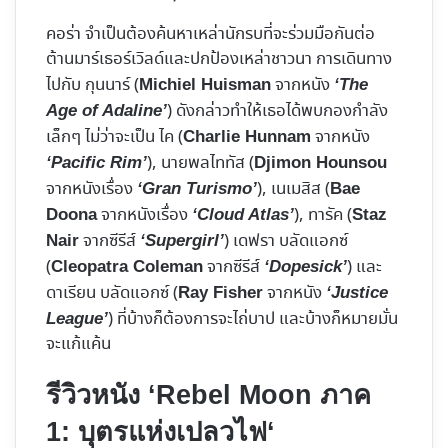
คอร่า จำเป็นต้องค้นหาเหล่านักรบที่จะร่วมมือกันต่อ
ต้านมาร์เธอร์เวิลด์และปกป้องเหล่าชาวนา การเดินทาง
ไปกับ กุนนาร์ (
จากหนัง
Michiel Huisman
‘The
) ดังกล่าวทำให้เธอได้พบกองกำลัง
Age of Adaline’
เล็กๆ ไม่ว่าจะเป็น ไค (
จากหนัง
Charlie Hunnam
), นายพลไททัส (
‘Pacific Rim’
Djimon Hounsou
จากหนังเรื่อง
), เนเมสิส (
‘Gran Turismo’
Bae
จากหนังเรื่อง
), ทารัค (
Doona
‘Cloud Atlas’
Staz
จากซีรีส์
) เดฟรา บลัดแอกซ์
Nair
‘Supergirl’
(
จากซีรีส์
) และ
Cleopatra Coleman
‘Dopesick’
ดาเรียน บลัดแอกซ์ (
จากหนัง
Ray Fisher
‘Justice
) ที่บ้างก็ต้องการจะไถ่บาป และบ้างก็หมายมั่น
League’
จะแก้แค้น
รีวิวหนัง ‘
Rebel Moon ภาค
1: บุตรแห่งเปลวไฟ
‘