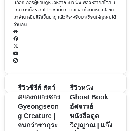
บล็อกเกอร์ผู้ชอบดูหนังหลากแนว ฟังเพลงหลายสไตล์ มี
เวลาว่างก็จะออกไปท่องเที่ยว บางเวลาก็หยิบหนังสือขึ้น
มาอ่าน หยิบซีรีส์ขึ้นมาดู แล้วก็จะหยิบมาเขียนให้ทุกคนได้
อ่านกัน
Website
Facebook
X
YouTube
Instagram
รีวิว
รีวิว
รีวิวซีรีส์ สัตว์
รีวิวหนัง
ซี
หนัง
สยองกยองซอง
Ghost Book
รีส์
Ghost
Gyeongseon
อัศจรรย์
สัตว์
Book
g Creature |
หนังสือดูด
สยอง
อัศจรรย์
ก
หนังสือ
จนกว่าซากุระ
วิญญาณ​ | แก๊ง
ยอง
ดูด