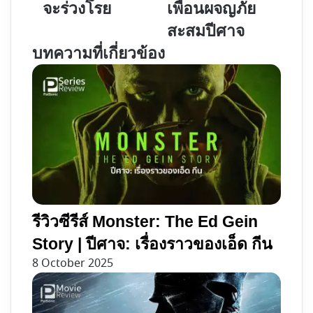
จะร่วงโรย
เพื่อนผจญภัย
ซอง
วิญญาณ​
สะสมปีศาจ
Gyeongseong
|
Creature
แก๊ง
บทความที่เกี่ยวข้อง
|
เพื่อน
จนกว่า
ผจญ
ซากุระ
ภัย
จะ
สะสม
ร่วง
ปีศาจ
โรย
รีวิวซีรีส์ Monster: The Ed Gein
Story | ปีศาจ: เรื่องราวของเอ็ด กีน
8 October 2025