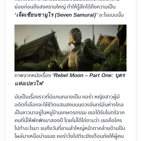
ย่อยก่อนถึงสงครามใหญ่ ทำให้รู้สึกได้ถึงความเป็น
อะไรแบบนั้น
‘เจ็ดเซียนซามูไร (Seven Samurai)’
ภาพจากหนังเรื่อง
‘Rebel Moon – Part One: บุตร
แห่งเปลวไฟ’
มันเป็นเรื่องราวที่มีแกนกลางเป็น คอร่า หญิงสาวผู้มี
อดีตที่เลือกจะใช้ชีวิตแสนสงบบนดวงจันทร์อันห่างไกล
เป็นชาวนาอยู่ในหมู่บ้านเกษตรกรรม เธอได้รับไมตรีจาก
คนที่นี่ให้พักพิงมาสองปี โดยไม่ได้ไถ่ถามว่า เธอคือใคร
ไปทำอะไรมา จนถึงวันที่ยานลำใหญ่หน้าตาคล้ายด้ามปืน
โผล่มาเหนือม่านเมฆ คอร่าวิ่งไปตีระฆังเตือนภัยให้ผู้คน