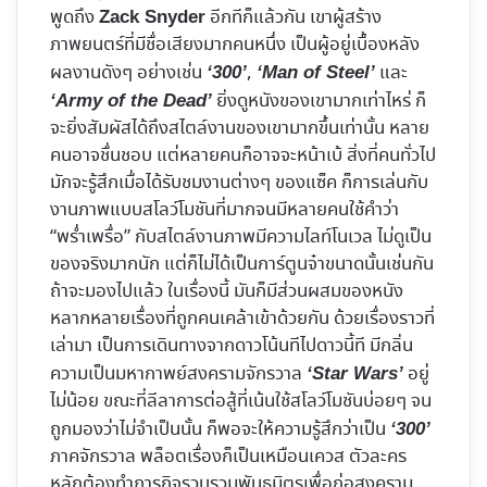
พูดถึง
อีกทีก็แล้วกัน เขาผู้สร้าง
Zack Snyder
ภาพยนตร์ที่มีชื่อเสียงมากคนหนึ่ง เป็นผู้อยู่เบื้องหลัง
ผลงานดังๆ อย่างเช่น
,
และ
‘300’
‘Man of Steel’
ยิ่งดูหนังของเขามากเท่าไหร่ ก็
‘Army of the Dead’
จะยิ่งสัมผัสได้ถึงสไตล์งานของเขามากขึ้นเท่านั้น หลาย
คนอาจชื่นชอบ แต่หลายคนก็อาจจะหน้าเบ้ สิ่งที่คนทั่วไป
มักจะรู้สึกเมื่อได้รับชมงานต่างๆ ของแซ็ค ก็การเล่นกับ
งานภาพแบบสโลว์โมชันที่มากจนมีหลายคนใช้คำว่า
“พร่ำเพรื่อ” กับสไตล์งานภาพมีความไลท์โนเวล ไม่ดูเป็น
ของจริงมากนัก แต่ก็ไม่ได้เป็นการ์ตูนจ๋าขนาดนั้นเช่นกัน
ถ้าจะมองไปแล้ว ในเรื่องนี้ มันก็มีส่วนผสมของหนัง
หลากหลายเรื่องที่ถูกคนเคล้าเข้าด้วยกัน ด้วยเรื่องราวที่
เล่ามา เป็นการเดินทางจากดาวโน้นทีไปดาวนี้ที มีกลิ่น
ความเป็นมหากาพย์สงครามจักรวาล
อยู่
‘Star Wars’
ไม่น้อย ขณะที่ลีลาการต่อสู้ที่เน้นใช้สโลว์โมชันบ่อยๆ จน
ถูกมองว่าไม่จำเป็นนั้น ก็พอจะให้ความรู้สึกว่าเป็น
‘300’
ภาคจักรวาล พล็อตเรื่องก็เป็นเหมือนเควส ตัวละคร
หลักต้องทำภารกิจรวบรวมพันธมิตรเพื่อก่อสงคราม