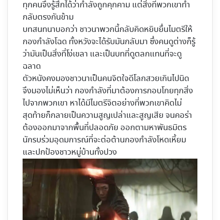
ทุกคนจึงรู้สึกได้ว่ากำลังถูกคุกคาม แต่สิ่งที่พวกเขาทำ
กลับตรงกันข้าม
บทสนทนาบอกว่า ชาวนาพวกนี้กลับคิดหยิบยื่นไมตรีให้
กองกำลังโฉด ทั้งหวังจะได้รับมันกลับมา ซึ่งคนดูต่างก็รู้
ว่ามันเป็นสิ่งที่โง่เขลา และเป็นบทที่ดูตลกแทนที่จะดู
ฉลาด
ตัวหนังคงมองชาวนาเป็นคนจิตใจดีโลกสวยเกินไปนิด
จึงมองไม่เห็นว่า กองกำลังที่มาต้องการกอบโกยทุกสิ่ง
ไปจากพวกเขา หาได้มีไมตรีจิตอย่างที่พวกเขาคิดไม่
สุดท้ายก็กลายเป็นความสูญเปล่าและสูญเสีย จนคอร่า
ต้องออกมาจากพื้นที่ปลอดภัย ออกตามหาพันธมิตร
นักรบร่วมอุดมการณ์ที่จะต่อต้านกองกำลังโหดเหี้ยม
และปกป้องชาวหมู่บ้านทั้งปวง