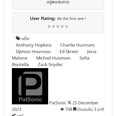
อยู่พอสมควร
User Rating:
Be the first one !
แท็ก
Anthony Hopkins
Charlie Hunnam
Djimon Hounsou
Ed Skrein
Jena
Malone
Michiel Huisman
Sofia
Boutella
Zack Snyder
Follow
on
X
PatSonic
25 December
2023
708
อ่านจบใน 3 นาที