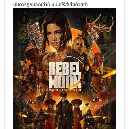
มันควรถูกบอกเล่าในแบบซีรีส์เสียด้วยซ้ำ