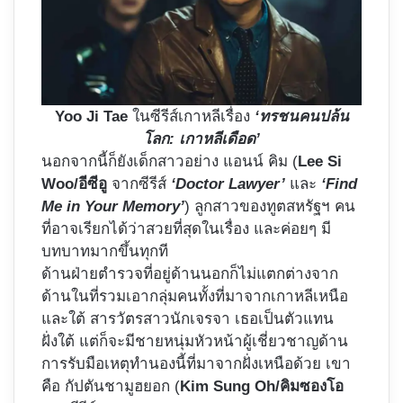
Yoo Ji Tae
ในซีรีส์เกาหลีเรื่อง
‘ทรชนคนปล้น
โลก: เกาหลีเดือด’
นอกจากนี้ก็ยังเด็กสาวอย่าง แอนน์ คิม (
Lee Si
Woo/อีซีอู
จากซีรีส์
‘Doctor Lawyer’
และ
‘Find
Me in Your Memory’
) ลูกสาวของทูตสหรัฐฯ คน
ที่อาจเรียกได้ว่าสวยที่สุดในเรื่อง และค่อยๆ มี
บทบาทมากขึ้นทุกที
ด้านฝ่ายตำรวจที่อยู่ด้านนอกก็ไม่แตกต่างจาก
ด้านในที่รวมเอากลุ่มคนทั้งที่มาจากเกาหลีเหนือ
และใต้ สารวัตรสาวนักเจรจา เธอเป็นตัวแทน
ฝั่งใต้ แต่ก็จะมีชายหนุ่มหัวหน้าผู้เชี่ยวชาญด้าน
การรับมือเหตุทำนองนี้ที่มาจากฝั่งเหนือด้วย เขา
คือ กัปตันชามูฮยอก (
Kim Sung Oh/คิมซองโอ