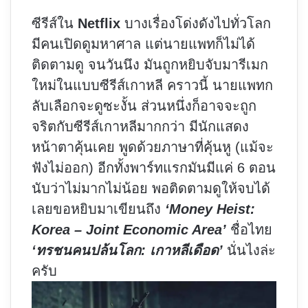
ซีรีส์ใน
Netflix
บางเรื่องโด่งดังไปทั่วโลก
มีคนเปิดดูมหาศาล แต่นายแพทก็ไม่ได้
ติดตามดู จนวันนึง มันถูกหยิบจับมารีเมก
ใหม่ในแบบซีรีส์เกาหลี คราวนี้ นายแพทก
ลับเลือกจะดูซะงั้น ส่วนหนึ่งก็อาจจะถูก
จริตกับซีรีส์เกาหลีมากกว่า มีนักแสดง
หน้าตาคุ้นเคย พูดด้วยภาษาที่คุ้นหู (แม้จะ
ฟังไม่ออก) อีกทั้งพาร์ทแรกมันมีแค่ 6 ตอน
นับว่าไม่มากไม่น้อย พอติดตามดูให้จบได้
เลยขอหยิบมาเขียนถึง
‘Money Heist:
Korea – Joint Economic Area’
ชื่อไทย
‘ทรชนคนปล้นโลก: เกาหลีเดือด’
นั่นไงล่ะ
ครับ