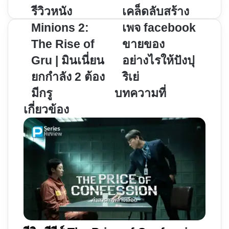
รีวิว
รีวิวหนัง
เคล็ด
เคล็ดลับสร้าง
หนัง
ลับ
Minions 2:
เพจ facebook
Minions
สร้าง
The Rise of
ขายของ
2:
เพจ
Gru | มินเนี่ยน
อย่างไรให้ปังปุ
The
facebook
Rise
ขาย
ยกกำลัง 2 ต้อง
ริเย่
of
ของ
มีกรู
บทความที่
Gru
อย่างไร
เกี่ยวข้อง
|
ให้
มิ
ปัง
นเนี่ยน
ปุ
ยก
ริ
กำลัง
เย่
2
ต้อง
มี
กรู