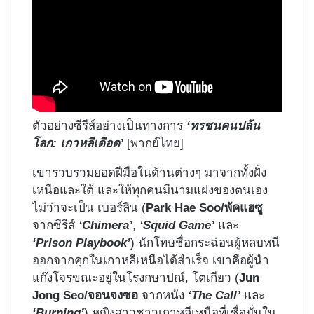
ตัวอย่างซีรีส์อย่างเป็นทางการ
‘ทรชนคนปล้น
โลก: เกาหลีเดือด’
[พากย์ไทย]
เขารวบรวมยอดฝีมือในด้านต่างๆ มาจากทั้งฝั่ง
เหนือและใต้ และให้ทุกคนมีนามแฝงของตนเอง
ไม่ว่าจะเป็น เบอร์ลิน (
Park Hae Soo/พัคแฮซู
จากซีรีส์
‘Chimera’
,
‘Squid Game’
และ
‘Prison Playbook’
) นักโทษชื่อกระฉ่อนผู้หลบหนี
ออกจากคุกในเกาหลีเหนือได้สำเร็จ เขาคือผู้นำ
แก๊งโจรขณะอยู่ในโรงกษาปณ์, โตเกียว (
Jun
Jong Seo/จอนจงซอ
จากหนัง
‘The Call’
และ
‘Burning’
) หญิงสาวชาวเกาหลีเหนือที่เชื่อมั่นใน