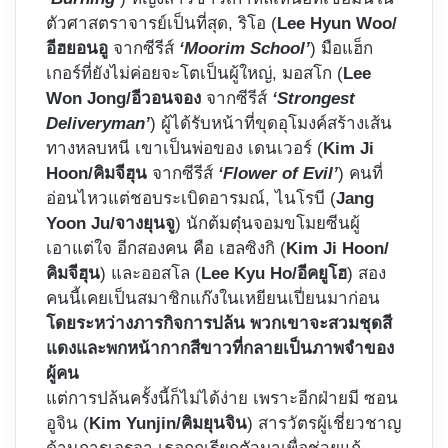
ตัวศาสตราจารย์เป็นที่สุด, ริโอ (
Lee Hyun Woo/
อีฮยอนอู
จากซีรีส์
‘Moorim School’
) มือแฮ็ก
เกอร์ที่ยังไม่ค่อยจะโตเป็นผู้ใหญ่,​ มอสโก (
Lee
Won Jong/อีวอนจอง
จากซีรีส์
‘Strongest
Deliveryman’
) ผู้ได้รับหน้าที่ขุดอุโมงค์สร้างเส้น
ทางหลบหนี เขาเป็นพ่อของ เดนเวอร์ (
Kim Ji
Hoon/คิมจีฮุน
จากซีรีส์
‘Flower of Evil’
) คนที่
อ่อนไหวแต่ชอบระเบิดอารมณ์, ไนโรบี (
Jang
Yoon Ju/จางยุนจู
) นักต้มตุ๋นจอมขโมยซีนผู้
เอาแต่ใจ อีกสองคน คือ เฮลซิงกิ (
Kim Ji Hoon/
คิมจีฮุน
) และออสโล (
Lee Kyu Ho/อีคยูโฮ
) สอง
คนนี้เคยเป็นสมาชิกแก๊งในเหยียนเปี่ยนมาก่อน
โดยระหว่างภารกิจการปล้น พวกเขาจะสวมชุดสี
แดงและพกหน้ากากสีขาวที่กลายเป็นภาพจำของ
ผู้คน
แต่การปล้นครั้งนี้ก็ไม่ได้ง่าย เพราะอีกฝ่ายมี ซอน
อูจิน (
Kim Yunjin/คิมยุนจิน
) สารวัตรผู้เชี่ยวชาญ