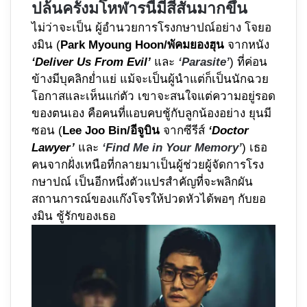
ปล้นครั้งมโหฬารนี้มีสีสันมากขึ้น
ไม่ว่าจะเป็น ผู้อำนวยการโรงกษาปณ์อย่าง โจยอ
งมิน (
Park Myoung Hoon/พัคมยองฮุน
จากหนัง
‘Deliver Us From Evil’
และ
‘Parasite’
) ที่ค่อน
ข้างมีบุคลิกย่ำแย่ แม้จะเป็นผู้นำแต่ก็เป็นนักฉวย
โอกาสและเห็นแก่ตัว เขาจะสนใจแต่ความอยู่รอด
ของตนเอง คือคนที่แอบคบชู้กับลูกน้องอย่าง ยุนมี
ซอน (
Lee Joo Bin/อีจูบิน
จากซีรีส์
‘Doctor
Lawyer’
และ
‘Find Me in Your Memory’
) เธอ
คนจากฝั่งเหนือที่กลายมาเป็นผู้ช่วยผู้จัดการโรง
กษาปณ์ เป็นอีกหนึ่งตัวแปรสำคัญที่จะพลิกผัน
สถานการณ์ของแก๊งโจรให้ปวดหัวได้พอๆ กับยอ
งมิน ชู้รักของเธอ